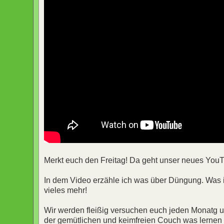
Merkt euch den Freitag! Da geht unser neues YouT
In dem Video erzähle ich was über Düngung. Was i
vieles mehr!
Wir werden fleißig versuchen euch jeden Monatg un
der gemütlichen und keimfreien Couch was lerne