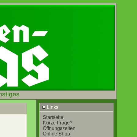
nstiges
Links
Startseite
Kurze Frage?
Öffnungszeiten
Online Shop