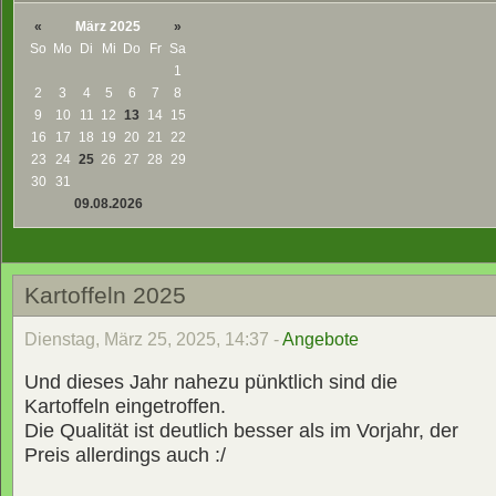
«
März 2025
»
So
Mo
Di
Mi
Do
Fr
Sa
1
2
3
4
5
6
7
8
9
10
11
12
13
14
15
16
17
18
19
20
21
22
23
24
25
26
27
28
29
30
31
09.08.2026
Kartoffeln 2025
Dienstag, März 25, 2025, 14:37 -
Angebote
Und dieses Jahr nahezu pünktlich sind die
Kartoffeln eingetroffen.
Die Qualität ist deutlich besser als im Vorjahr, der
Preis allerdings auch :/