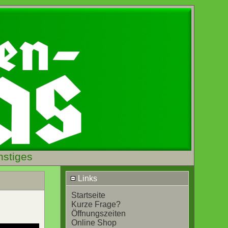
nstiges
Links
Startseite
Kurze Frage?
Öffnungszeiten
Online Shop