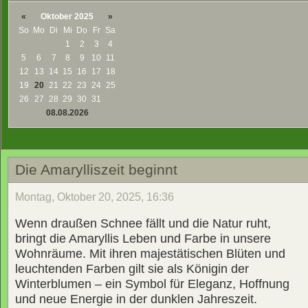
«
Oktober 2025
»
So
Mo
Di
Mi
Do
Fr
Sa
1
2
3
4
5
6
7
8
9
10
11
12
13
14
15
16
17
18
19
20
21
22
23
24
25
26
27
28
29
30
31
08.08.2026
Die Amarylliszeit beginnt
Montag, Oktober 20, 2025, 16:36
Wenn draußen Schnee fällt und die Natur ruht,
bringt die Amaryllis Leben und Farbe in unsere
Wohnräume. Mit ihren majestätischen Blüten und
leuchtenden Farben gilt sie als Königin der
Winterblumen – ein Symbol für Eleganz, Hoffnung
und neue Energie in der dunklen Jahreszeit.