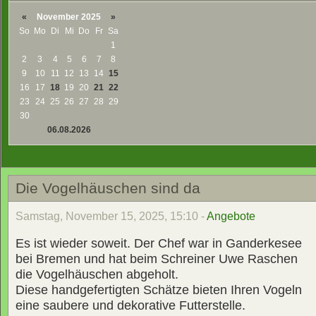
«
November 2025
»
So
Mo
Di
Mi
Do
Fr
Sa
1
2
3
4
5
6
7
8
9
10
11
12
13
14
15
16
17
18
19
20
21
22
23
24
25
26
27
28
29
30
06.08.2026
Die Vogelhäuschen sind da
Samstag, November 15, 2025, 15:10 -
Angebote
Es ist wieder soweit. Der Chef war in Ganderkesee
bei Bremen und hat beim Schreiner Uwe Raschen
die Vogelhäuschen abgeholt.
Diese handgefertigten Schätze bieten Ihren Vogeln
eine saubere und dekorative Futterstelle.