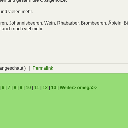
fen und gestern die Obstgehölze.
und vielen mehr.
ren, Johannisbeeren, Wein, Rhabarber, Brombeeren, Äpfeln, Bi
 auch noch viel mehr.
 angeschaut ) |
Permalink
|
6
|
7
|
8
|
9
|
10
|
11
|
12
|
13
|
Weiter>
omega>>