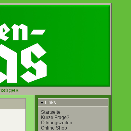
nstiges
Links
Startseite
Kurze Frage?
Öffnungszeiten
Online Shop