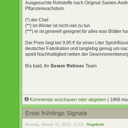
Ausgesuchte Rohstoffe nach Original Samen-Andre
Pflanzenwachstum.
(*) der Chef
(**) im Winter ist nicht viel zu tun
(***) er ist generell geeignet für alles was Blätter ha
Der Preis liegt bei 9,95 € für einen Liter Sprühflüss
deutscher Fabrikation und langlebig genug um nac
spielt Nachhaltigkeit neben der Gewinnorientierung
𝕾𝖆𝖒𝖊𝖓 𝕬𝖓𝖉𝖗𝖊𝖆𝖘
Bis bald, Ihr
Team
Kommentar anschauen oder abgeben
( 1866 ma
Erste frühlings Signale
Montag, Januar 31, 2022, 11:13 -
Angebote