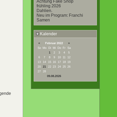
Achtung Fake Shop
frühling 2026
Dahlien.
Neu im Program: Franchi
Samen
Kalender
«
Februar 2022
»
So
Mo
Di
Mi
Do
Fr
Sa
1
2
3
4
5
6
7
8
9
10
11
12
13
14
15
16
17
18
19
20
21
22
23
24
25
26
27
28
09.08.2026
igende