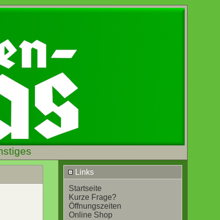
nstiges
Links
Startseite
Kurze Frage?
Öffnungszeiten
Online Shop