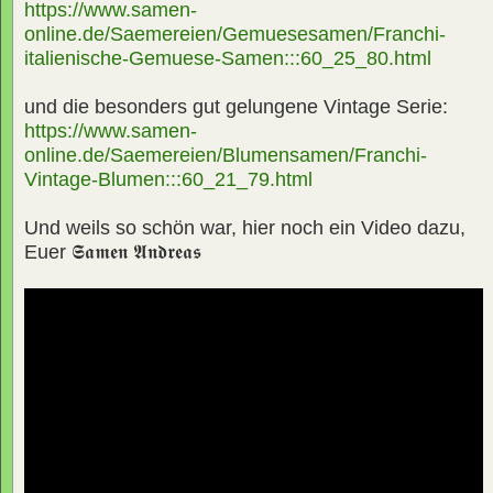
https://www.samen-
online.de/Saemereien/Gemuesesamen/Franchi-
italienische-Gemuese-Samen:::60_25_80.html
und die besonders gut gelungene Vintage Serie:
https://www.samen-
online.de/Saemereien/Blumensamen/Franchi-
Vintage-Blumen:::60_21_79.html
Und weils so schön war, hier noch ein Video dazu,
Euer
𝕾𝖆𝖒𝖊𝖓 𝕬𝖓𝖉𝖗𝖊𝖆𝖘