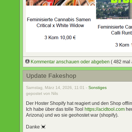
Kommentar anschauen oder abgeben
( 482 mal
Update Fakeshop
Samstag, März 14, 2026, 11:01 -
Sonstiges
gepostet von Nils
Der Hoster Shopify hat reagiert und den Shop off
Ich habe über das tolle Tool
https://acidtool.com
he
Arizona) und wo sie geohostet war (shopify).
Danke 💓