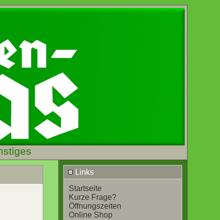
nstiges
Links
Startseite
Kurze Frage?
Öffnungszeiten
Online Shop