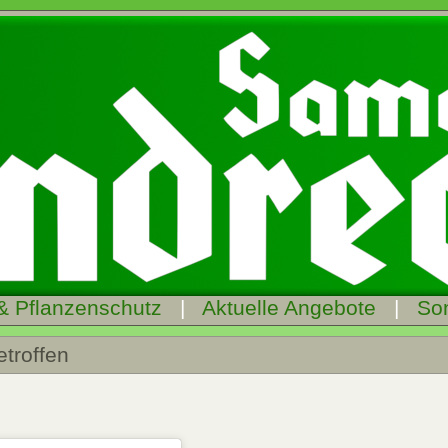
& Pflanzenschutz
|
Aktuelle Angebote
|
So
etroffen