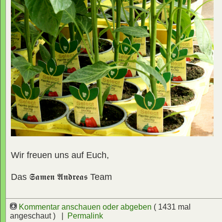
Wir freuen uns auf Euch,
Das
𝕾𝖆𝖒𝖊𝖓 𝕬𝖓𝖉𝖗𝖊𝖆𝖘
Team
Kommentar anschauen oder abgeben
( 1431 mal
angeschaut ) |
Permalink