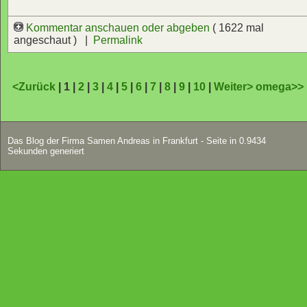
Kommentar anschauen oder abgeben
( 1622 mal
angeschaut ) |
Permalink
<Zurück
| 1 |
2
|
3
|
4
|
5
|
6
|
7
|
8
|
9
|
10
|
Weiter>
omega>>
Das Blog der Firma Samen Andreas in Frankfurt - Seite in 0.9434
Sekunden generiert