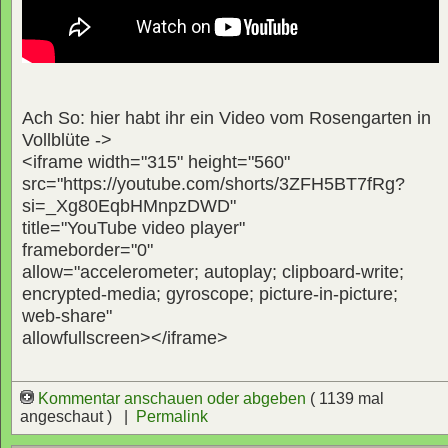
Ach So: hier habt ihr ein Video vom Rosengarten in
Vollblüte ->
<iframe width="315" height="560"
src="https://youtube.com/shorts/3ZFH5BT7fRg?
si=_Xg80EqbHMnpzDWD"
title="YouTube video player"
frameborder="0"
allow="accelerometer; autoplay; clipboard-write;
encrypted-media; gyroscope; picture-in-picture;
web-share"
allowfullscreen></iframe>
Kommentar anschauen oder abgeben
( 1139 mal
angeschaut ) |
Permalink