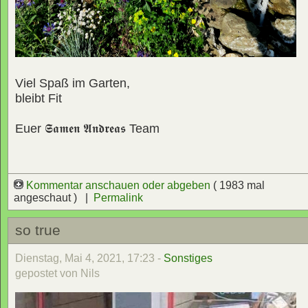
Viel Spaß im Garten,
bleibt Fit
Euer
𝕾𝖆𝖒𝖊𝖓 𝕬𝖓𝖉𝖗𝖊𝖆𝖘
Team
Kommentar anschauen oder abgeben
( 1983 mal
angeschaut ) |
Permalink
so true
Dienstag, Mai 4, 2021, 17:23 -
Sonstiges
gepostet von Nils