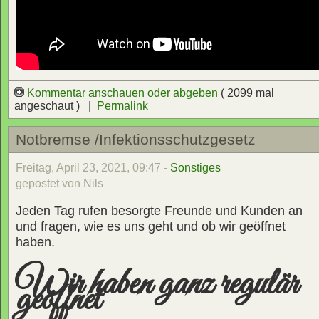
Kommentar anschauen oder abgeben
( 2099 mal
angeschaut ) |
Permalink
Notbremse /Infektionsschutzgesetz
Freitag, April 23, 2021, 09:47 -
Sonstiges
gepostet von Nils
Jeden Tag rufen besorgte Freunde und Kunden an
und fragen, wie es uns geht und ob wir geöffnet
haben.
Wir haben ganz regulär
geöffnet