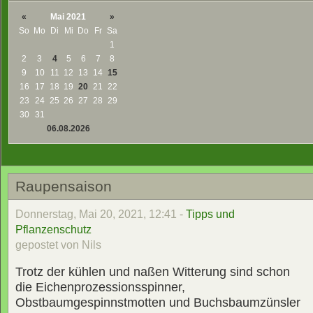
«
Mai 2021
»
So
Mo
Di
Mi
Do
Fr
Sa
1
2
3
4
5
6
7
8
9
10
11
12
13
14
15
16
17
18
19
20
21
22
23
24
25
26
27
28
29
30
31
06.08.2026
Raupensaison
Donnerstag, Mai 20, 2021, 12:41 -
Tipps und
Pflanzenschutz
gepostet von Nils
Trotz der kühlen und naßen Witterung sind schon
die Eichenprozessionsspinner,
Obstbaumgespinnstmotten und Buchsbaumzünsler