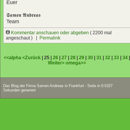
Euer
𝕾𝖆𝖒𝖊𝖓 𝕬𝖓𝖉𝖗𝖊𝖆𝖘
Team
Kommentar anschauen oder abgeben
( 2200 mal
angeschaut ) |
Permalink
<<alpha
<Zurück
| 25 |
26
|
27
|
28
|
29
|
30
|
31
|
32
|
33
|
34
Weiter>
omega>>
Das Blog der Firma Samen Andreas in Frankfurt - Seite in 0.5327
Sekunden generiert