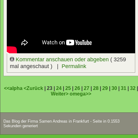
Euer
Samen Andreas Team
Kommentar anschauen oder abgeben
( 3259
mal angeschaut ) |
Permalink
<<alpha
<Zurück
| 23 |
24
|
25
|
26
|
27
|
28
|
29
|
30
|
31
|
32
Weiter>
omega>>
Das Blog der Firma Samen Andreas in Frankfurt - Seite in 0.1553
Sekunden generiert