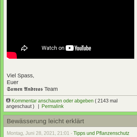
Viel Spass,
Euer
𝕾𝖆𝖒𝖊𝖓 𝕬𝖓𝖉𝖗𝖊𝖆𝖘
Team
Kommentar anschauen oder abgeben
( 2143 mal
angeschaut ) |
Permalink
Bewässerung leicht erklärt
Montag, Juni 28, 2021, 21:01 -
Tipps und Pflanzenschutz