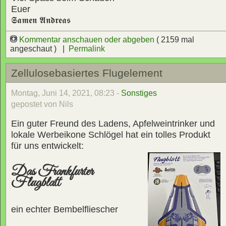
Euer
𝕾𝖆𝖒𝖊𝖓 𝕬𝖓𝖉𝖗𝖊𝖆𝖘
Kommentar anschauen oder abgeben
( 2159 mal
angeschaut ) |
Permalink
Zellulosebasiertes Flugelement
Montag, Juni 14, 2021, 08:23 -
Sonstiges
gepostet von Nils
Ein guter Freund des Ladens, Apfelweintrinker und
lokale Werbeikone Schlögel hat ein tolles Produkt
für uns entwickelt:
Das Frankfurter
Flugblatt
ein echter Bembelfliescher