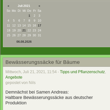
«
Juli 2021
»
So
Mo
Di
Mi
Do
Fr
Sa
1
2
3
4
5
6
7
8
9
10
11
12
13
14
15
16
17
18
19
20
21
22
23
24
25
26
27
28
29
30
31
06.08.2026
Bewässerungssäcke für Bäume
Mittwoch, Juli 21, 2021, 11:54 -
Tipps und Pflanzenschutz
,
Angebote
gepostet von Nils
Demnächst bei Samen Andreas:
Haltbare Bewässerungssäcke aus deutscher
Produktion