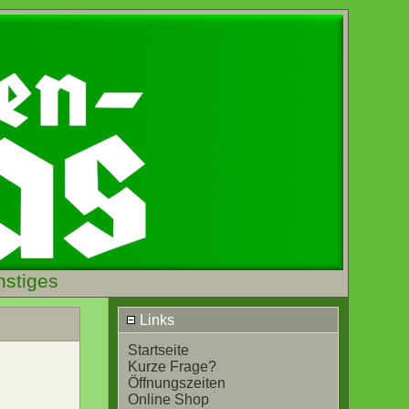
nstiges
Links
Startseite
Kurze Frage?
Öffnungszeiten
Online Shop