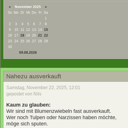
«
November 2025
»
So
Mo
Di
Mi
Do
Fr
Sa
1
2
3
4
5
6
7
8
9
10
11
12
13
14
15
16
17
18
19
20
21
22
23
24
25
26
27
28
29
30
09.08.2026
Nahezu ausverkauft
Samstag, November 22, 2025, 12:01
gepostet von Nils
Kaum zu glauben:
Wir sind mit Blumenzwiebeln fast ausverkauft.
Wer noch Tulpen oder Narzissen haben möchte,
möge sich sputen.