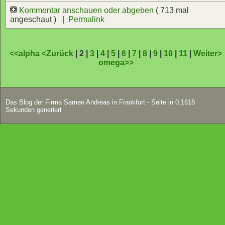
Kommentar anschauen oder abgeben
( 713 mal
angeschaut ) |
Permalink
<<alpha
<Zurück
| 2 |
3
|
4
|
5
|
6
|
7
|
8
|
9
|
10
|
11
|
Weiter>
omega>>
Das Blog der Firma Samen Andreas in Frankfurt - Seite in 0.1618
Sekunden generiert