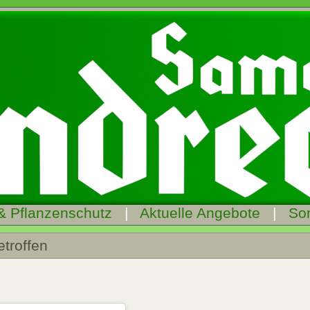
& Pflanzenschutz
|
Aktuelle Angebote
|
So
etroffen