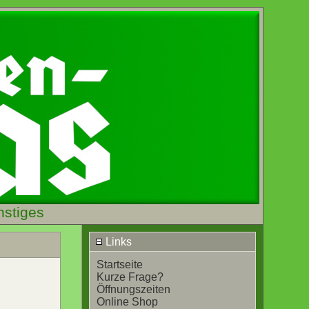
nstiges
Links
Startseite
Kurze Frage?
Öffnungszeiten
Online Shop