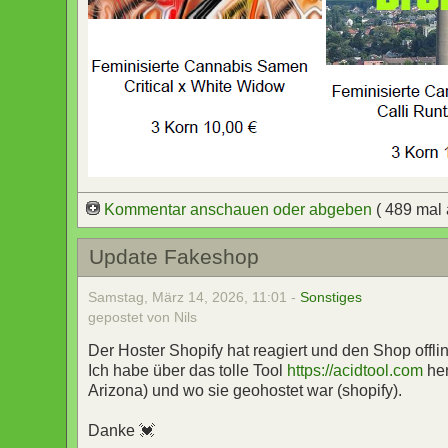
Kommentar anschauen oder abgeben
( 489 mal
Update Fakeshop
Samstag, März 14, 2026, 11:01 -
Sonstiges
gepostet von Nils
Der Hoster Shopify hat reagiert und den Shop off
Ich habe über das tolle Tool
https://acidtool.com
he
Arizona) und wo sie geohostet war (shopify).
Danke 💓