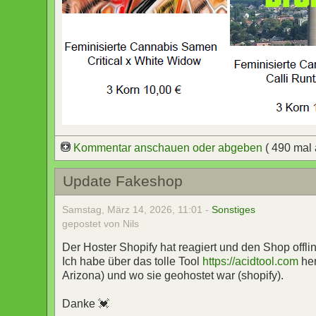
Kommentar anschauen oder abgeben
( 490 mal
Update Fakeshop
Samstag, März 14, 2026, 11:01 -
Sonstiges
gepostet von Nils
Der Hoster Shopify hat reagiert und den Shop off
Ich habe über das tolle Tool
https://acidtool.com
he
Arizona) und wo sie geohostet war (shopify).
Danke 💓