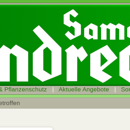
& Pflanzenschutz
|
Aktuelle Angebote
|
So
etroffen