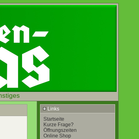
nstiges
Links
Startseite
Kurze Frage?
Öffnungszeiten
Online Shop