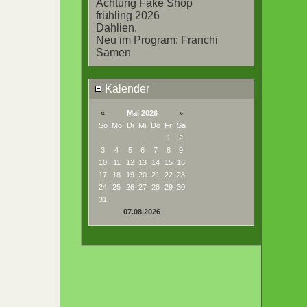
Achtung Fake Shop
frühling 2026
Dahlien.
Neu im Program: Franchi
Samen
Kalender
«
Mai 2026
»
So
Mo
Di
Mi
Do
Fr
Sa
1
2
3
4
5
6
7
8
9
10
11
12
13
14
15
16
17
18
19
20
21
22
23
24
25
26
27
28
29
30
31
07.08.2026