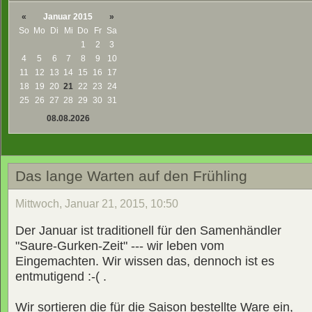
«
Januar 2015
»
So
Mo
Di
Mi
Do
Fr
Sa
1
2
3
4
5
6
7
8
9
10
11
12
13
14
15
16
17
18
19
20
21
22
23
24
25
26
27
28
29
30
31
08.08.2026
Das lange Warten auf den Frühling
Mittwoch, Januar 21, 2015, 10:50
Der Januar ist traditionell für den Samenhändler
"Saure-Gurken-Zeit" --- wir leben vom
Eingemachten. Wir wissen das, dennoch ist es
entmutigend :-( .
Wir sortieren die für die Saison bestellte Ware ein,