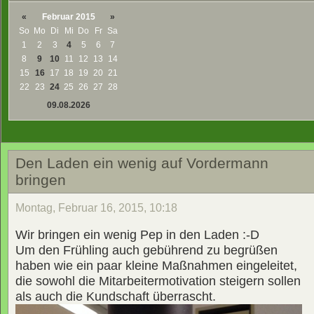
«
Februar 2015
»
So
Mo
Di
Mi
Do
Fr
Sa
1
2
3
4
5
6
7
8
9
10
11
12
13
14
15
16
17
18
19
20
21
22
23
24
25
26
27
28
09.08.2026
Den Laden ein wenig auf Vordermann
bringen
Montag, Februar 16, 2015, 10:18
Wir bringen ein wenig Pep in den Laden :-D
Um den Frühling auch gebührend zu begrüßen
haben wie ein paar kleine Maßnahmen eingeleitet,
die sowohl die Mitarbeitermotivation steigern sollen
als auch die Kundschaft überrascht.