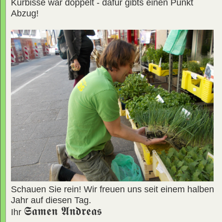
Kürbisse war doppelt - dafür gibts einen Punkt
Abzug!
Schauen Sie rein! Wir freuen uns seit einem halben
Jahr auf diesen Tag.
𝕾𝖆𝖒𝖊𝖓 𝕬𝖓𝖉𝖗𝖊𝖆𝖘
Ihr