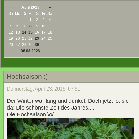
«
April 2015
»
So
Mo
Di
Mi
Do
Fr
Sa
1
2
3
4
5
6
7
8
9
10
11
12
13
14
15
16
17
18
19
20
21
22
23
24
25
26
27
28
29
30
08.08.2026
Hochsaison :)
Donnerstag, April 23, 2015, 07:51
Der Winter war lang und dunkel. Doch jetzt ist sie
da: Die schönste Zeit des Jahres....
Die Hochsaison \o/