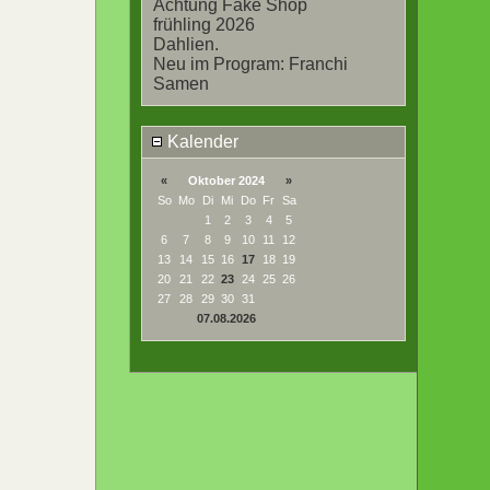
Achtung Fake Shop
frühling 2026
Dahlien.
Neu im Program: Franchi
Samen
Kalender
«
Oktober 2024
»
So
Mo
Di
Mi
Do
Fr
Sa
1
2
3
4
5
6
7
8
9
10
11
12
13
14
15
16
17
18
19
20
21
22
23
24
25
26
27
28
29
30
31
07.08.2026