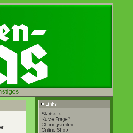
nstiges
Links
Startseite
Kurze Frage?
Öffnungszeiten
uen
Online Shop