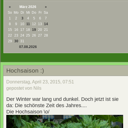
«
März 2026
»
So
Mo
Di
Mi
Do
Fr
Sa
1
2
3
4
5
6
7
8
9
10
11
12
13
14
15
16
17
18
19
20
21
22
23
24
25
26
27
28
29
30
31
07.08.2026
Hochsaison :)
Donnerstag, April 23, 2015, 07:51
gepostet von Nils
Der Winter war lang und dunkel. Doch jetzt ist sie
da: Die schönste Zeit des Jahres....
Die Hochsaison \o/