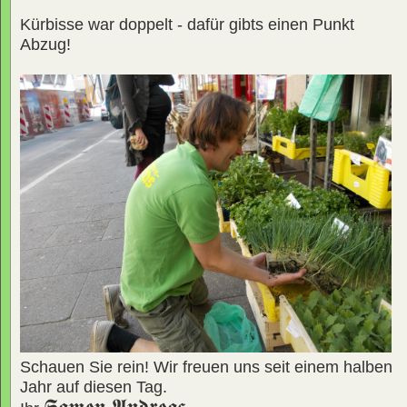
Kürbisse war doppelt - dafür gibts einen Punkt
Abzug!
Schauen Sie rein! Wir freuen uns seit einem halben
Jahr auf diesen Tag.
𝕾𝖆𝖒𝖊𝖓 𝕬𝖓𝖉𝖗𝖊𝖆𝖘