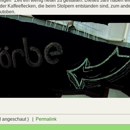
higen" Zeit ein wenig netter zu gestalten. Dieses Jahr haben wi
Kaffeeflecken, die beim Stolpern entstanden sind, zum ande
zutoben.
l angeschaut ) |
Permalink