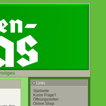
nstiges
Links
Startseite
Kurze Frage?
Öffnungszeiten
Online Shop