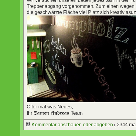
Wir versuchen unseren Laden jedes Jahr in der "ru
Treppenabgang vorgenommen. Zum einen wegen der 
die geschwärzte Fläche viel Platz sich kreativ asu
Öfter mal was Neues,
𝕾𝖆𝖒𝖊𝖓 𝕬𝖓𝖉𝖗𝖊𝖆𝖘
Ihr
Team
Kommentar anschauen oder abgeben
( 3344 ma