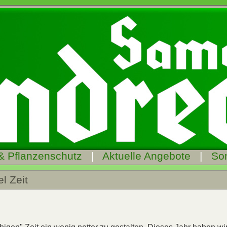
& Pflanzenschutz
|
Aktuelle Angebote
|
So
l Zeit