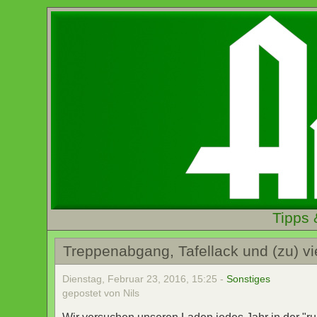
Tipps 
Treppenabgang, Tafellack und (zu) vie
Dienstag, Februar 23, 2016, 15:25 -
Sonstiges
gepostet von Nils