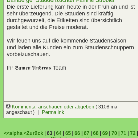
Die erste Lieferung kam heute in der Früh an und ist
sehr überzeugend. Die Stauden sind kräftig
durchgewurzelt, die Etiketten sind übersichtlich
gestaltet und die Preise moderat.
Wir feuen uns auf die kommende Staudensaison
und laden alle Kunden ein zum Staudenschnuppern
vorbeizuschauen.
Ihr
𝕾𝖆𝖒𝖊𝖓 𝕬𝖓𝖉𝖗𝖊𝖆𝖘
Team
Kommentar anschauen oder abgeben
( 3108 mal
angeschaut ) |
Permalink
<<alpha
<Zurück
| 63 |
64
|
65
|
66
|
67
|
68
|
69
|
70
|
71
|
72