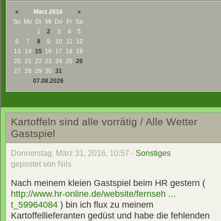
«
März 2016
»
So
Mo
Di
Mi
Do
Fr
Sa
1
2
3
4
5
6
7
8
9
10
11
12
13
14
15
16
17
18
19
20
21
22
23
24
25
26
27
28
29
30
31
07.08.2026
Kartoffeln sind alle vorrätig / Alle Wetter
Gastspiel
Donnerstag, März 31, 2016, 10:57 -
Sonstiges
gepostet von Nils
Nach meinem kleien Gastspiel beim HR gestern (
http://www.hr-online.de/website/fernseh ...
t_59964084
) bin ich flux zu meinem
Kartoffellieferanten gedüst und habe die fehlenden