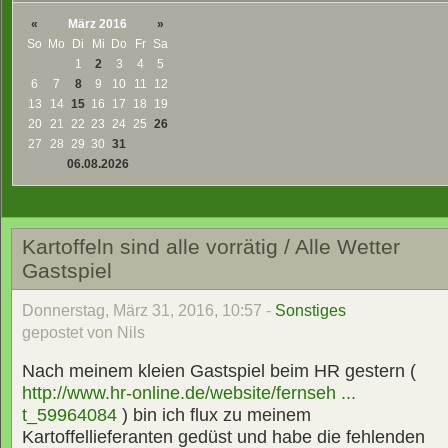
«
März 2016
»
So
Mo
Di
Mi
Do
Fr
Sa
1
2
3
4
5
6
7
8
9
10
11
12
13
14
15
16
17
18
19
20
21
22
23
24
25
26
27
28
29
30
31
06.08.2026
Kartoffeln sind alle vorrätig / Alle Wetter
Gastspiel
Donnerstag, März 31, 2016, 10:57 -
Sonstiges
gepostet von Nils
Nach meinem kleien Gastspiel beim HR gestern (
http://www.hr-online.de/website/fernseh ...
t_59964084
) bin ich flux zu meinem
Kartoffellieferanten gedüst und habe die fehlenden