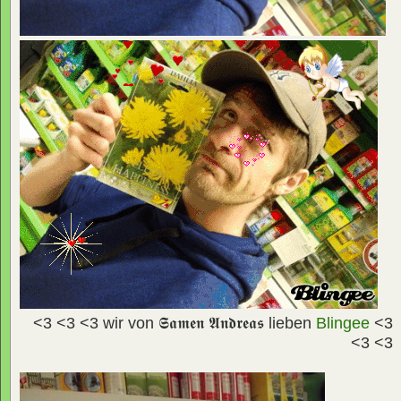
<3 <3 <3 wir von
𝕾𝖆𝖒𝖊𝖓 𝕬𝖓𝖉𝖗𝖊𝖆𝖘
lieben
Blingee
<3
<3 <3