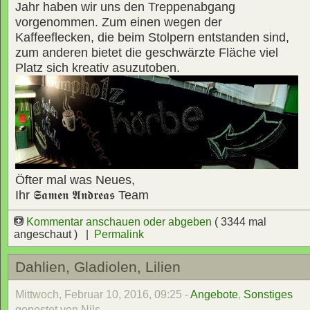
Jahr haben wir uns den Treppenabgang
vorgenommen. Zum einen wegen der
Kaffeeflecken, die beim Stolpern entstanden sind,
zum anderen bietet die geschwärzte Fläche viel
Platz sich kreativ asuzutoben.
Öfter mal was Neues,
Ihr
𝕾𝖆𝖒𝖊𝖓 𝕬𝖓𝖉𝖗𝖊𝖆𝖘
Team
Kommentar anschauen oder abgeben
( 3344 mal
angeschaut ) |
Permalink
Dahlien, Gladiolen, Lilien
Mittwoch, Februar 10, 2016, 09:25 -
Angebote
,
Sonstiges
gepostet von Nils