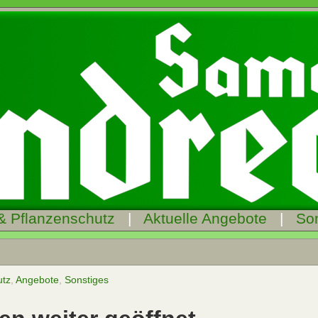
& Pflanzenschutz
|
Aktuelle Angebote
|
So
utz
,
Angebote
,
Sonstiges