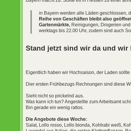
Bayern macht zu. Sollte es in Hessen zu einer äh
in Bayern werden alle Läden geschlossen, di
Reihe von Geschäften bleibt also geöffne
Gartenmärkte,
Reinigungen, Drogerien und 
werktags bis 22.00 Uhr, zudem sind auch So
Stand jetzt sind wir da und wir
Eigentlich haben wir Hochsaison, der Laden sollte
Dier ersten Frühbezugs Rechnungen sind diese Wo
Sieht nicht so prickelnd aus.
Was kann ich tun? Angestellte zum Arbeitsamt schi
Bin gerade ein wenig ratlos.
Die Angebote diese Woche:
Salat, Lollo rosso, Lollo bionda, Kohlrabi weiß, Koh
Lavendel aus Italien, die ersten Kletterpflanzen, Pa