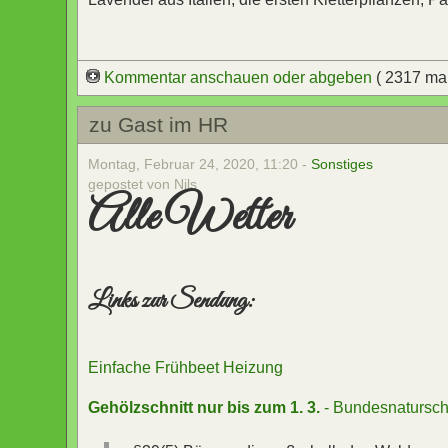
Kommentar anschauen oder abgeben
( 2317 ma
zu Gast im HR
Montag, Februar 24, 2020, 11:20 -
Sonstiges
gepostet von Nils
Alle Wetter
Links zur Sendung:
Einfache Frühbeet Heizung
Gehölzschnitt nur bis zum 1. 3.
- Bundesnatursch