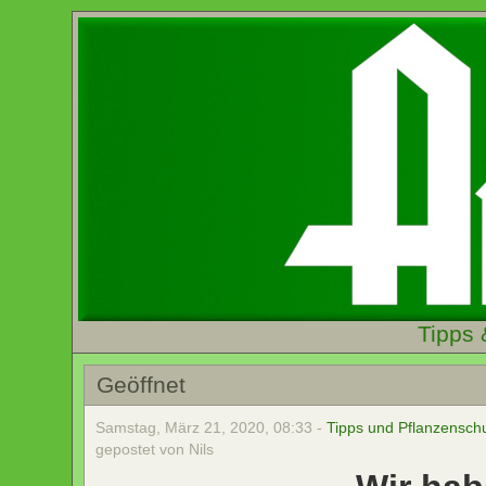
Tipps 
Geöffnet
Samstag, März 21, 2020, 08:33 -
Tipps und Pflanzensch
gepostet von Nils