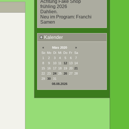
Achtung Fake Shop
frühling 2026
Dahlien.
Neu im Program: Franchi
Samen
Kalender
«
März 2020
»
So
Mo
Di
Mi
Do
Fr
Sa
1
2
3
4
5
6
7
8
9
10
11
12
13
14
15
16
17
18
19
20
21
22
23
24
25
26
27
28
29
30
31
08.08.2026