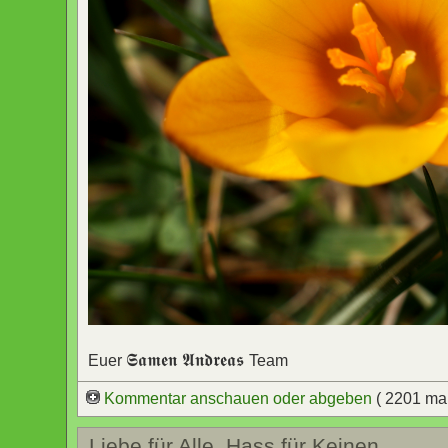
𝕾𝖆𝖒𝖊𝖓 𝕬𝖓𝖉𝖗𝖊𝖆𝖘
Euer
Team
Kommentar anschauen oder abgeben
( 2201 ma
Liebe für Alle, Hass für Keinen