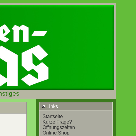
nstiges
Links
Startseite
Kurze Frage?
Öffnungszeiten
Online Shop