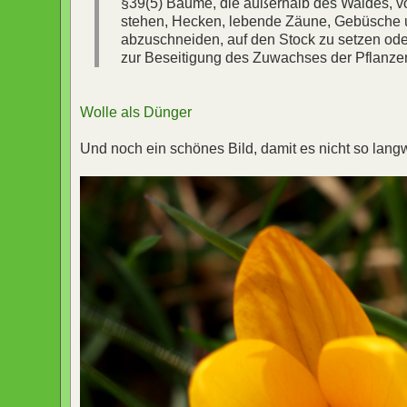
§39(5) Bäume, die außerhalb des Waldes, v
stehen, Hecken, lebende Zäune, Gebüsche u
abzuschneiden, auf den Stock zu setzen ode
zur Beseitigung des Zuwachses der Pflanz
Wolle als Dünger
Und noch ein schönes Bild, damit es nicht so langwei