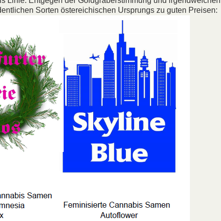
bis Linie. Entgegen der Goldgräberstimmung und irgendwelchen
dentlichen Sorten östereichischen Ursprungs zu guten Preisen: