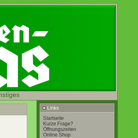
nstiges
Links
Startseite
Kurze Frage?
Öffnungszeiten
Online Shop