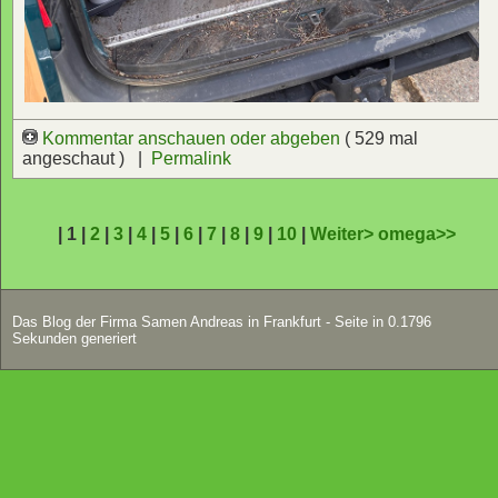
Kommentar anschauen oder abgeben
( 529 mal
angeschaut ) |
Permalink
| 1 |
2
|
3
|
4
|
5
|
6
|
7
|
8
|
9
|
10
|
Weiter>
omega>>
Das Blog der Firma Samen Andreas in Frankfurt - Seite in 0.1796
Sekunden generiert