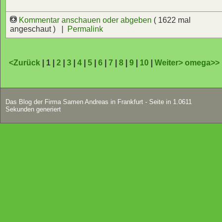
Kommentar anschauen oder abgeben
( 1622 mal
angeschaut ) |
Permalink
<Zurück
| 1 |
2
|
3
|
4
|
5
|
6
|
7
|
8
|
9
|
10
|
Weiter>
omega>>
Das Blog der Firma Samen Andreas in Frankfurt - Seite in 1.0611
Sekunden generiert