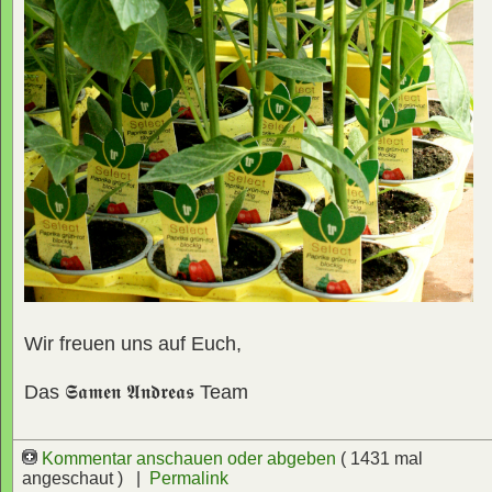
Wir freuen uns auf Euch,
Das
𝕾𝖆𝖒𝖊𝖓 𝕬𝖓𝖉𝖗𝖊𝖆𝖘
Team
Kommentar anschauen oder abgeben
( 1431 mal
angeschaut ) |
Permalink