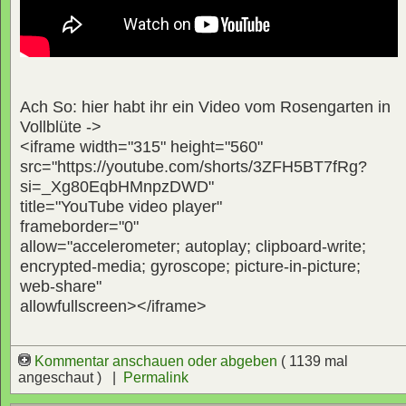
Ach So: hier habt ihr ein Video vom Rosengarten in
Vollblüte ->
<iframe width="315" height="560"
src="https://youtube.com/shorts/3ZFH5BT7fRg?
si=_Xg80EqbHMnpzDWD"
title="YouTube video player"
frameborder="0"
allow="accelerometer; autoplay; clipboard-write;
encrypted-media; gyroscope; picture-in-picture;
web-share"
allowfullscreen></iframe>
Kommentar anschauen oder abgeben
( 1139 mal
angeschaut ) |
Permalink