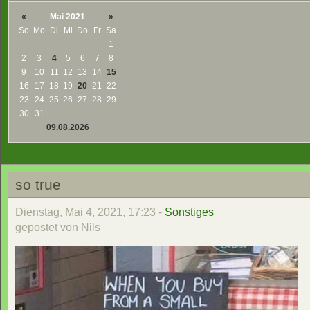
«
Mai 2021
»
So
Mo
Di
Mi
Do
Fr
Sa
1
2
3
4
5
6
7
8
9
10
11
12
13
14
15
16
17
18
19
20
21
22
23
24
25
26
27
28
29
30
31
09.08.2026
so true
Dienstag, Mai 4, 2021, 17:23 -
Sonstiges
gepostet von Nils