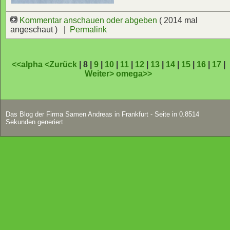
Kommentar anschauen oder abgeben
( 2014 mal
angeschaut ) |
Permalink
<<alpha
<Zurück
| 8 |
9
|
10
|
11
|
12
|
13
|
14
|
15
|
16
|
17
|
Weiter>
omega>>
Das Blog der Firma Samen Andreas in Frankfurt - Seite in 0.8514
Sekunden generiert