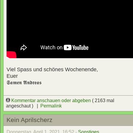
Viel Spass und schönes Wochenende,
Euer
𝕾𝖆𝖒𝖊𝖓 𝕬𝖓𝖉𝖗𝖊𝖆𝖘
Kommentar anschauen oder abgeben
( 2163 mal
angeschaut ) |
Permalink
Kein Aprilscherz
Donnerstag, April 1, 2021, 16:52 -
Sonstiges