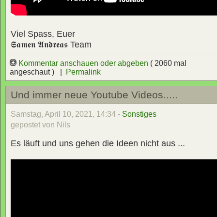
Viel Spass, Euer
𝕾𝖆𝖒𝖊𝖓 𝕬𝖓𝖉𝖗𝖊𝖆𝖘
Team
Kommentar anschauen oder abgeben
( 2060 mal
angeschaut ) |
Permalink
Und immer neue Youtube Videos.....
Samstag, April 10, 2021, 14:34 -
Sonstiges
gepostet von Nils
Es läuft und uns gehen die Ideen nicht aus ...