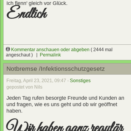
Ich flenn' gleich vor Glück.
Endlich
Kommentar anschauen oder abgeben
( 2444 mal
angeschaut ) |
Permalink
Notbremse /Infektionsschutzgesetz
Freitag, April 23, 2021, 09:47 -
Sonstiges
gepostet von Nils
Jeden Tag rufen besorgte Freunde und Kunden an
und fragen, wie es uns geht und ob wir geöffnet
haben.
Wir haben ganz regulär