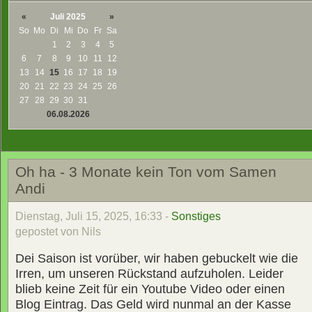
«
Juli 2025
»
So
Mo
Di
Mi
Do
Fr
Sa
1
2
3
4
5
6
7
8
9
10
11
12
13
14
15
16
17
18
19
20
21
22
23
24
25
26
27
28
29
30
31
06.08.2026
Oh ha - 3 Monate kein Ton vom Samen
Andi
Dienstag, Juli 15, 2025, 16:33 -
Sonstiges
gepostet von Nils
Dei Saison ist vorüber, wir haben gebuckelt wie die
Irren, um unseren Rückstand aufzuholen. Leider
blieb keine Zeit für ein Youtube Video oder einen
Blog Eintrag. Das Geld wird nunmal an der Kasse