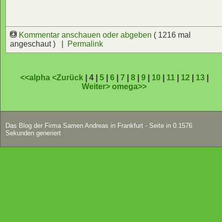
Kommentar anschauen oder abgeben
( 1216 mal
angeschaut ) |
Permalink
<<alpha
<Zurück
| 4 |
5
|
6
|
7
|
8
|
9
|
10
|
11
|
12
|
13
|
Weiter>
omega>>
Das Blog der Firma Samen Andreas in Frankfurt - Seite in 0.1576
Sekunden generiert