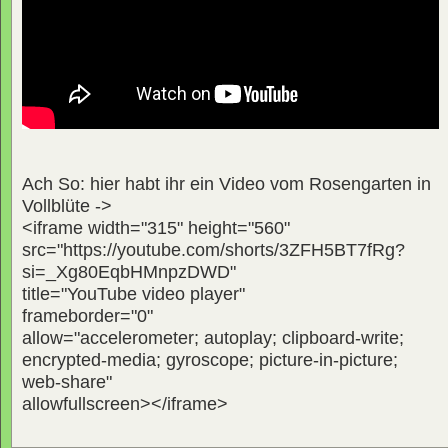
Ach So: hier habt ihr ein Video vom Rosengarten in
Vollblüte ->
<iframe width="315" height="560"
src="https://youtube.com/shorts/3ZFH5BT7fRg?
si=_Xg80EqbHMnpzDWD"
title="YouTube video player"
frameborder="0"
allow="accelerometer; autoplay; clipboard-write;
encrypted-media; gyroscope; picture-in-picture;
web-share"
allowfullscreen></iframe>