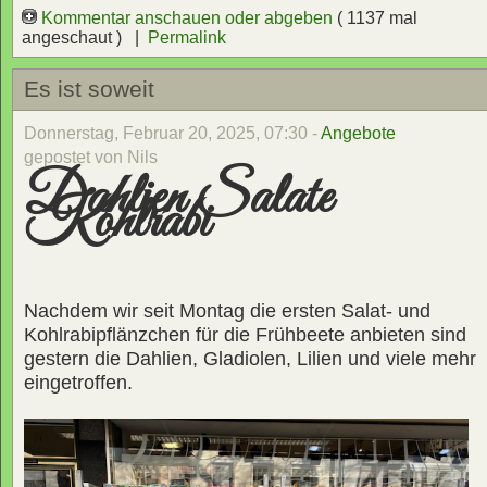
Kommentar anschauen oder abgeben
( 1137 mal
angeschaut ) |
Permalink
Es ist soweit
Donnerstag, Februar 20, 2025, 07:30 -
Angebote
gepostet von Nils
Dahlien Salate
Kohlrabi
Nachdem wir seit Montag die ersten Salat- und
Kohlrabipflänzchen für die Frühbeete anbieten sind
gestern die Dahlien, Gladiolen, Lilien und viele mehr
eingetroffen.