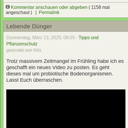
Kommentar anschauen oder abgeben
( 1158 mal
angeschaut ) |
Permalink
Lebende Dünger
Donnerstag, März 13, 2025, 08:05 -
Tipps und
Pflanzenschutz
gepostet von Nils
Trotz massivem Zeitmangel im Frühling habe ich es
geschafft ein neues Video zu posten. Es geht
dieses mal um probiotische Bodenorganismen.
Lasst Euch überraschen.