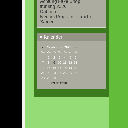
Achtung Fake Shop
frühling 2026
Dahlien.
Neu im Program: Franchi
Samen
Kalender
«
September 2025
»
So
Mo
Di
Mi
Do
Fr
Sa
1
2
3
4
5
6
7
8
9
10
11
12
13
14
15
16
17
18
19
20
21
22
23
24
25
26
27
28
29
30
09.08.2026