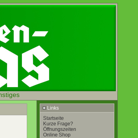
nstiges
Links
Startseite
Kurze Frage?
Öffnungszeiten
Online Shop