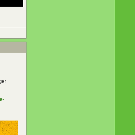
ger
e-