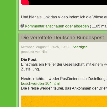
Und hier als Link das Video indem ich die Wiese 
Kommentar anschauen oder abgeben
( 1105 ma
Die verrottete Deutsche Bundespost
Mittwoch, August 6, 2025, 10:32 -
Sonstiges
gepostet von Nils
Die Post.
Einstmals ein Pfeiler der Gesellschaft, mit einem
Zustellung.
Heute:
nichts!
- weder Postämter noch Zustellung
beschwerden-104.html
Die Preise werden teurer, das Ankommen der Briefe