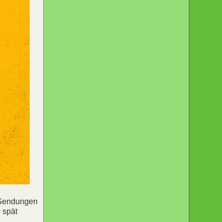
0 Sendungen
 spät