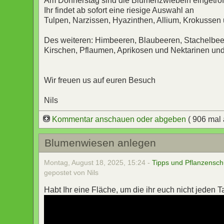
Am Donnerstag sind die Blumenzwiebeln eingetrof
Ihr findet ab sofort eine riesige Auswahl an
Tulpen, Narzissen, Hyazinthen, Allium, Krokussen 
Des weiteren: Himbeeren, Blaubeeren, Stachelbee
Kirschen, Pflaumen, Aprikosen und Nektarinen und
Wir freuen us auf euren Besuch
Nils
Kommentar anschauen oder abgeben
( 906 mal
Blumenwiesen anlegen
Montag, August 18, 2025, 15:24 -
Tipps und Pflanzensch
gepostet von Nils
Habt Ihr eine Fläche, um die ihr euch nicht jeden 