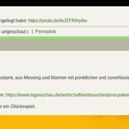
angelegt habe:
https://youtu.be/IsJZFRlhy9w
l angeschaut ) |
Permalink
 Postamt, aus Messing und Marmor mit pünktlicher und zuverlässi
en:
https://www.tagesschau.de/wirtschaft/verbraucher/post-paket
 ein Glücksspiel.