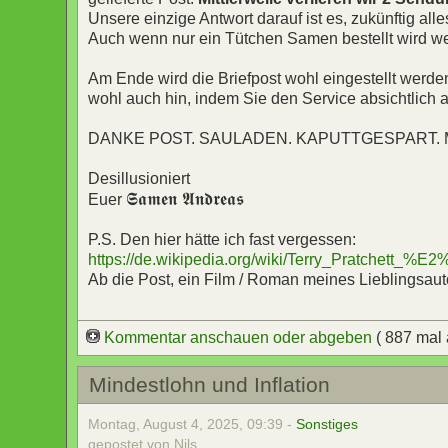
Unsere einzige Antwort darauf ist es, zukünftig all
Auch wenn nur ein Tütchen Samen bestellt wird 
Am Ende wird die Briefpost wohl eingestellt werde
wohl auch hin, indem Sie den Service absichtlich a
DANKE POST. SAULADEN. KAPUTTGESPART.
Desillusioniert
𝕾𝖆𝖒𝖊𝖓 𝕬𝖓𝖉𝖗𝖊𝖆𝖘
Euer
P.S. Den hier hätte ich fast vergessen:
https://de.wikipedia.org/wiki/Terry_Pratchett_
Ab die Post, ein Film / Roman meines Lieblingsau
Kommentar anschauen oder abgeben
( 887 mal
Mindestlohn und Inflation
Montag, August 4, 2025, 09:39 -
Sonstiges
gepostet von Nils