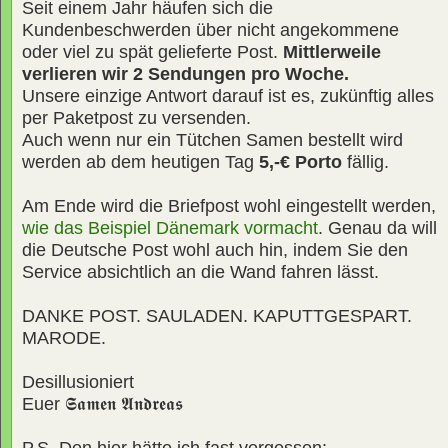
Seit einem Jahr häufen sich die
Kundenbeschwerden über nicht angekommene
oder viel zu spät gelieferte Post.
Mittlerweile
verlieren wir 2 Sendungen pro Woche.
Unsere einzige Antwort darauf ist es, zukünftig alles
per Paketpost zu versenden.
Auch wenn nur ein Tütchen Samen bestellt wird
werden ab dem heutigen Tag
5,-€ Porto
fällig.
Am Ende wird die Briefpost wohl eingestellt werden,
wie das Beispiel Dänemark vormacht
. Genau da will
die Deutsche Post wohl auch hin, indem Sie den
Service absichtlich an die Wand fahren lässt.
DANKE POST. SAULADEN. KAPUTTGESPART.
MARODE.
Desillusioniert
Euer
𝕾𝖆𝖒𝖊𝖓 𝕬𝖓𝖉𝖗𝖊𝖆𝖘
P.S. Den hier hätte ich fast vergessen: