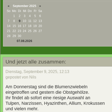
«
September 2025
»
So
Mo
Di
Mi
Do
Fr
Sa
1
2
3
4
5
6
7
8
9
10
11
12
13
14
15
16
17
18
19
20
21
22
23
24
25
26
27
28
29
30
07.08.2026
Und jetzt alle zusammen:
Dienstag, September 9, 2025, 12:13
gepostet von Nils
Am Donnerstag sind die Blumenzwiebeln
eingetroffen und gestern die Obstgehölze.
Ihr findet ab sofort eine riesige Auswahl an
Tulpen, Narzissen, Hyazinthen, Allium, Krokussen
und vielen mehr.