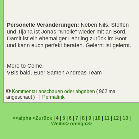
Personelle Veränderungen:
Neben Nils, Steffen
und Tijana ist Jonas "Knolle" wieder mit an Bord.
Damit ist ein ehemaliger Lehrling zurück im Boot
und kann euch perfekt beraten. Gelernt ist gelernt.
More to Come,
VBis bald, Euer Samen Andreas Team
Kommentar anschauen oder abgeben
( 962 mal
angeschaut ) |
Permalink
<<alpha
<Zurück
| 4 |
5
|
6
|
7
|
8
|
9
|
10
|
11
|
12
|
13
|
Weiter>
omega>>