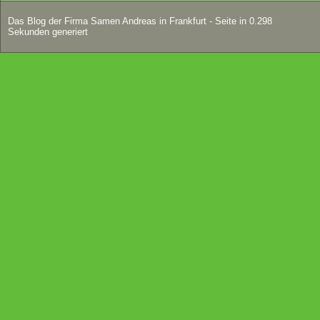
Das Blog der Firma Samen Andreas in Frankfurt - Seite in 0.298
Sekunden generiert