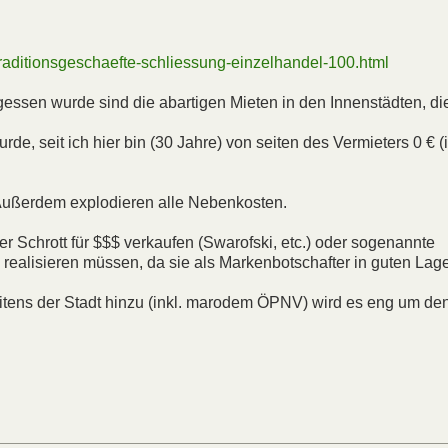
traditionsgeschaefte-schliessung-einzelhandel-100.html
gessen wurde sind die abartigen Mieten in den Innenstädten, di
e, seit ich hier bin (30 Jahre) von seiten des Vermieters 0 € (
. Außerdem explodieren alle Nebenkosten.
r Schrott für $$$ verkaufen (Swarofski, etc.) oder sogenannte
 realisieren müssen, da sie als Markenbotschafter in guten Lag
seitens der Stadt hinzu (inkl. marodem ÖPNV) wird es eng um de