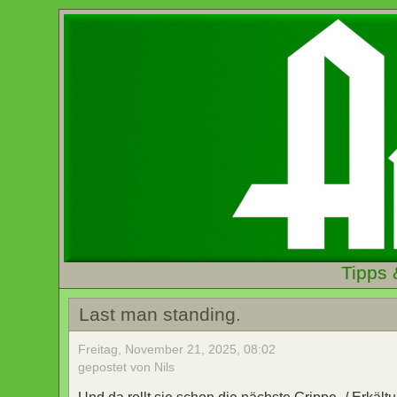
Tipps 
Last man standing.
Freitag, November 21, 2025, 08:02
gepostet von Nils