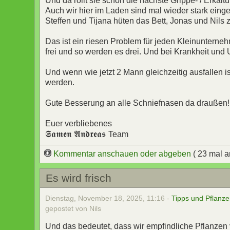
Und da rollt sie schon die nächste Grippe- / Erkält
Auch wir hier im Laden sind mal wieder stark einges
Steffen und Tijana hüten das Bett, Jonas und Nils
Das ist ein riesen Problem für jeden Kleinunterneh
frei und so werden es drei. Und bei Krankheit und U
Und wenn wie jetzt 2 Mann gleichzeitig ausfallen 
werden.
Gute Besserung an alle Schniefnasen da draußen!
Euer verbliebenes
𝕾𝖆𝖒𝖊𝖓 𝕬𝖓𝖉𝖗𝖊𝖆𝖘
Team
Kommentar anschauen oder abgeben
( 23 mal 
Es wird frisch
Dienstag, November 18, 2025, 11:16 -
Tipps und Pflanz
gepostet von Nils
Und das bedeutet, dass wir empfindliche Pflanzen