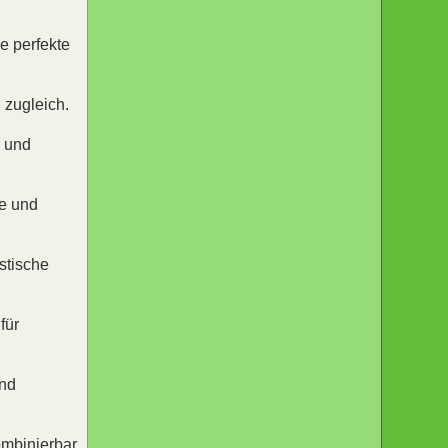
ie perfekte
 zugleich.
h und
ke und
stische
für
und
ombinierbar