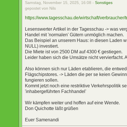
Samstag, November 15, 2025, 16:08 -
Sonstiges
gepostet von Nils
https://www.tagesschau.de/wirtschaft/verbraucher/
Lesenswerter Artikel in der Tagesschau -> was ver
Handel mit 'normalen' Gütern unmöglich machen.
Das Beispiel an unserem Haus: in diesen Laden wurd
NULL) investiert.
Die Miete ist von 2500 DM auf 4300 € gestiegen.
Leider haben sich die Umsätze nicht vervierfacht
Also können sich nur Läden etablieren, die entwede
Flägschipstores. -> Läden die per se keien Gewinn
fungieren sollen.
Kommt jetzt noch eine restriktive Verkehrspolitik 
'inhabergeführten Fachhandel'
Wir kämpfen weiter und hoffen auf eine Wende.
Don Quichotte läßt grüßen
Euer Samenandi