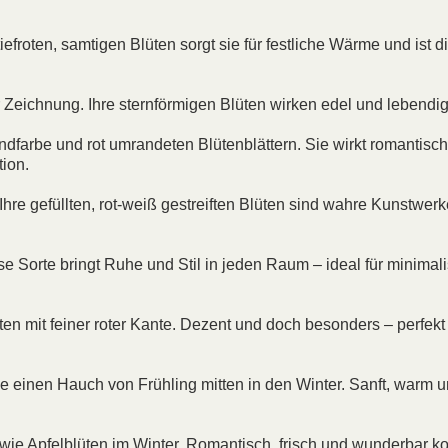
iefroten, samtigen Blüten sorgt sie für festliche Wärme und ist d
r Zeichnung. Ihre sternförmigen Blüten wirken edel und lebendig
dfarbe und rot umrandeten Blütenblättern. Sie wirkt romantisc
tion.
 Ihre gefüllten, rot-weiß gestreiften Blüten sind wahre Kunstwer
se Sorte bringt Ruhe und Stil in jeden Raum – ideal für minimali
ten mit feiner roter Kante. Dezent und doch besonders – perfekt 
sie einen Hauch von Frühling mitten in den Winter. Sanft, warm 
 wie Apfelblüten im Winter. Romantisch, frisch und wunderbar k