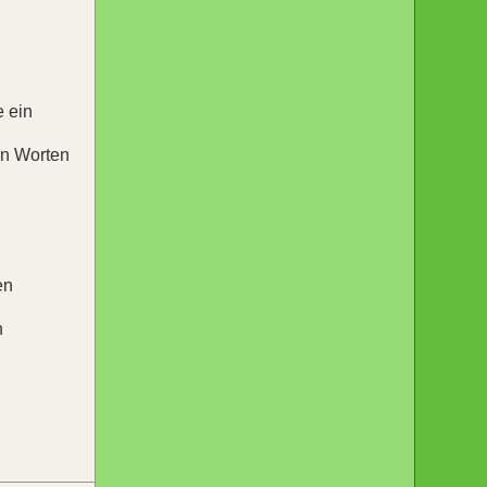
e ein
in Worten
en
n