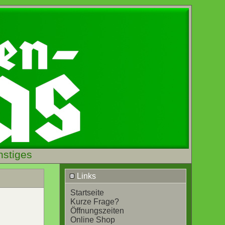
nstiges
Links
Startseite
Kurze Frage?
Öffnungszeiten
Online Shop