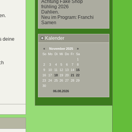
Achtung Fake Shop
frühling 2026
Dahlien.
en.
Neu im Program: Franchi
Samen
Kalender
s deine
«
November 2025
»
So
Mo
Di
Mi
Do
Fr
Sa
1
ch
2
3
4
5
6
7
8
9
10
11
12
13
14
15
16
17
18
19
20
21
22
23
24
25
26
27
28
29
30
06.08.2026