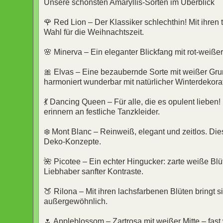
Unsere schönsten Amaryllis-Sorten im Überblick
🌹 Red Lion – Der Klassiker schlechthin! Mit ihren t
Wahl für die Weihnachtszeit.
🌸 Minerva – Ein eleganter Blickfang mit rot-weiße
🎀 Elvas – Eine bezaubernde Sorte mit weißer Grun
harmoniert wunderbar mit natürlicher Winterdekora
💃 Dancing Queen – Für alle, die es opulent lieben!
erinnern an festliche Tanzkleider.
❄️ Mont Blanc – Reinweiß, elegant und zeitlos. Die
Deko-Konzepte.
🌺 Picotee – Ein echter Hingucker: zarte weiße Blü
Liebhaber sanfter Kontraste.
🍑 Rilona – Mit ihren lachsfarbenen Blüten bringt 
außergewöhnlich.
🌷 Appleblossom – Zartrosa mit weißer Mitte – fast