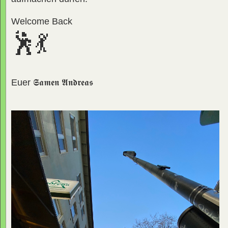
Welcome Back
🕺💃
Euer
𝕾𝖆𝖒𝖊𝖓 𝕬𝖓𝖉𝖗𝖊𝖆𝖘