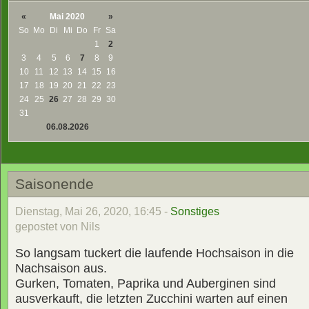
«
Mai 2020
»
So
Mo
Di
Mi
Do
Fr
Sa
1
2
3
4
5
6
7
8
9
10
11
12
13
14
15
16
17
18
19
20
21
22
23
24
25
26
27
28
29
30
31
06.08.2026
Saisonende
Dienstag, Mai 26, 2020, 16:45 -
Sonstiges
gepostet von Nils
So langsam tuckert die laufende Hochsaison in die
Nachsaison aus.
Gurken, Tomaten, Paprika und Auberginen sind
ausverkauft, die letzten Zucchini warten auf einen