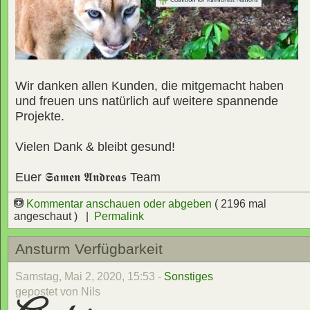
Wir danken allen Kunden, die mitgemacht haben
und freuen uns natürlich auf weitere spannende
Projekte.
Vielen Dank & bleibt gesund!
Euer
𝕾𝖆𝖒𝖊𝖓 𝕬𝖓𝖉𝖗𝖊𝖆𝖘
Team
Kommentar anschauen oder abgeben
( 2196 mal
angeschaut ) |
Permalink
Ansturm Verfügbarkeit
Samstag, Mai 2, 2020, 15:53 -
Sonstiges
gepostet von Nils