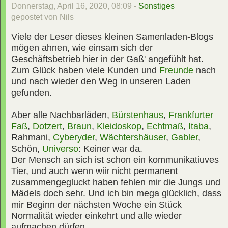
Donnerstag, April 16, 2020, 08:09 -
Sonstiges
gepostet von Nils
Viele der Leser dieses kleinen Samenladen-Blogs
mögen ahnen, wie einsam sich der
Geschäftsbetrieb hier in der Gaß' angefühlt hat.
Zum Glück haben viele Kunden und
Freunde
nach
und nach wieder den Weg in unseren Laden
gefunden.
Aber alle Nachbarläden,
Bürstenhaus
,
Frankfurter
Faß
,
Dotzert
,
Braun
,
Kleidoskop
,
Echtmaß
,
Itaba
,
Rahmani,
Cyberyder
,
Wächtershäuser
,
Gabler
,
Schön,
Universo
: Keiner war da.
Der Mensch an sich ist schon ein kommunikatiuves
Tier, und auch wenn wiir nicht permanent
zusammengegluckt haben fehlen mir die Jungs und
Mädels doch sehr. Und ich bin mega glücklich, dass
mir Beginn der nächsten Woche ein Stück
Normalität wieder einkehrt und alle wieder
aufmachen dürfen.