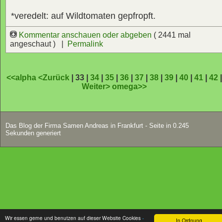
*veredelt: auf Wildtomaten gepfropft.
Kommentar anschauen oder abgeben
( 2441 mal
angeschaut ) |
Permalink
<<alpha
<Zurück
| 33 |
34
|
35
|
36
|
37
|
38
|
39
|
40
|
41
|
42
Weiter>
omega>>
Das Blog der Firma Samen Andreas in Frankfurt - Seite in 0.245
Sekunden generiert
Wir essen gerne und benutzen auf dieser Website Cookies
-
In Ordnung