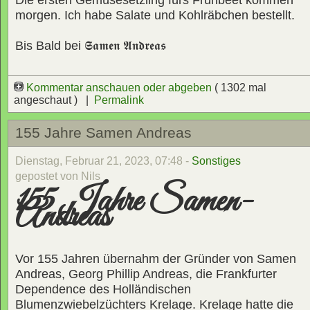
Die ersten Gemüsesetzling fürs Frühbeet kommen
morgen. Ich habe Salate und Kohlräbchen bestellt.
Bis Bald bei
𝕾𝖆𝖒𝖊𝖓 𝕬𝖓𝖉𝖗𝖊𝖆𝖘
Kommentar anschauen oder abgeben
( 1302 mal
angeschaut ) |
Permalink
155 Jahre Samen Andreas
Dienstag, Februar 21, 2023, 07:48 -
Sonstiges
gepostet von Nils
155 Jahre Samen-
Andreas
Vor 155 Jahren übernahm der Gründer von Samen
Andreas, Georg Phillip Andreas, die Frankfurter
Dependence des Holländischen
Blumenzwiebelzüchters Krelage. Krelage hatte die