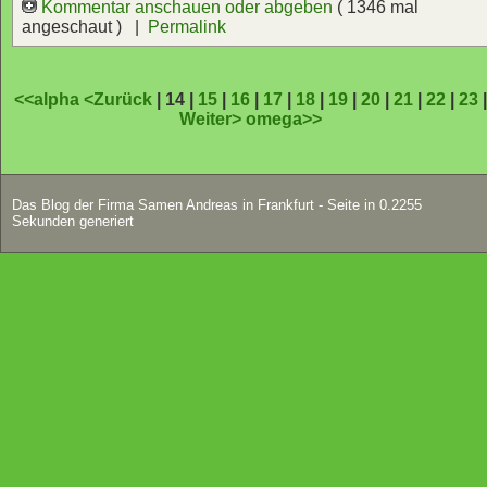
Kommentar anschauen oder abgeben
( 1346 mal
angeschaut ) |
Permalink
<<alpha
<Zurück
| 14 |
15
|
16
|
17
|
18
|
19
|
20
|
21
|
22
|
23
Weiter>
omega>>
Das Blog der Firma Samen Andreas in Frankfurt - Seite in 0.2255
Sekunden generiert