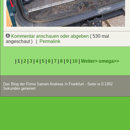
Kommentar anschauen oder abgeben
( 530 mal
angeschaut ) |
Permalink
| 1 |
2
|
3
|
4
|
5
|
6
|
7
|
8
|
9
|
10
|
Weiter>
omega>>
Das Blog der Firma Samen Andreas in Frankfurt - Seite in 0.1352
Sekunden generiert