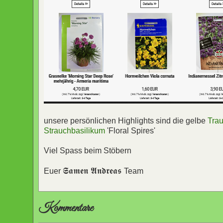
unsere persönlichen Highlights sind die gelbe
Tra
Strauchbasilikum
'Floral Spires'
Viel Spass beim Stöbern
𝕾𝖆𝖒𝖊𝖓 𝕬𝖓𝖉𝖗𝖊𝖆𝖘
Euer
Team
Kommentare