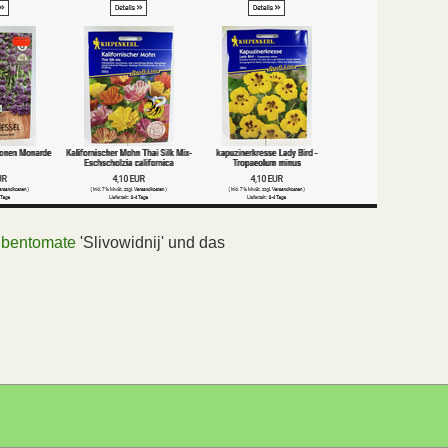
ubentomate
'Slivowidnij' und das