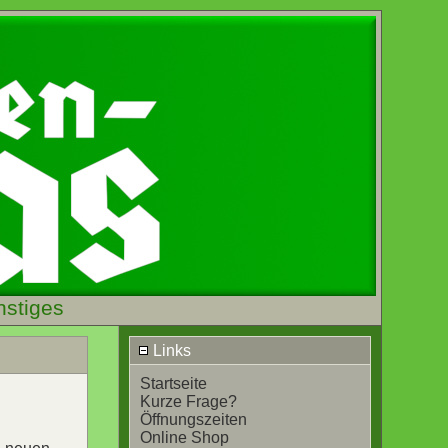
nstiges
Links
Startseite
Kurze Frage?
Öffnungszeiten
Online Shop