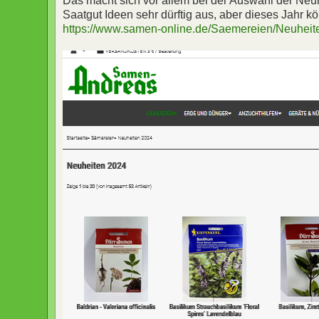
Das macht sich vor allem bei der Auswahl der Neu
Saatgut Ideen sehr dürftig aus, aber dieses Jahr 
https://www.samen-online.de/Saemereien/Neuheit