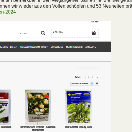
heiten bemerkbar. In den vergangenen Jahren fiel die Menge a
können wir wieder aus den Vollen schöpfen und 53 Neuheiten prä
en-2024