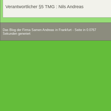
Verantwortlicher §5 TMG : Nils Andreas
Das Blog der Firma Samen Andreas in Frankfurt - Seite in 0.0767
Sekunden generiert