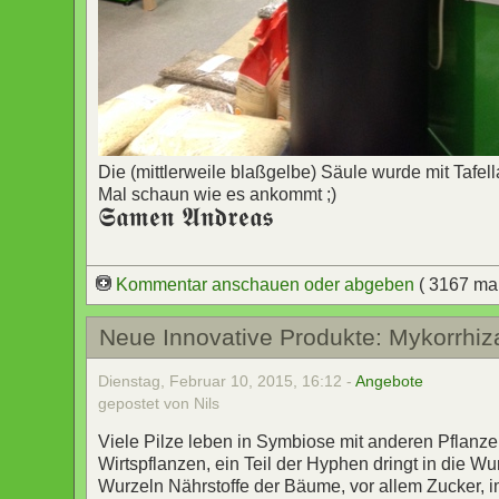
Die (mittlerweile blaßgelbe) Säule wurde mit Tafell
Mal schaun wie es ankommt ;)
𝕾𝖆𝖒𝖊𝖓 𝕬𝖓𝖉𝖗𝖊𝖆𝖘
Kommentar anschauen oder abgeben
( 3167 ma
Neue Innovative Produkte: Mykorrhiz
Dienstag, Februar 10, 2015, 16:12 -
Angebote
gepostet von Nils
Viele Pilze leben in Symbiose mit anderen Pflanz
Wirtspflanzen, ein Teil der Hyphen dringt in die Wu
Wurzeln Nährstoffe der Bäume, vor allem Zucker,