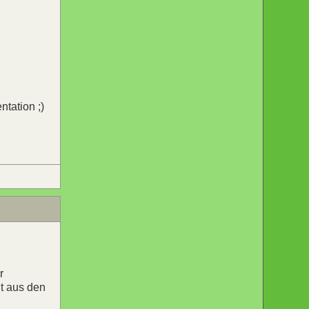
ntation ;)
r
ht aus den