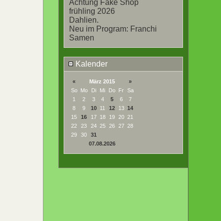
Achtung Fake Shop
frühling 2026
Dahlien.
Neu im Program: Franchi
Samen
Kalender
«
März 2015
»
So
Mo
Di
Mi
Do
Fr
Sa
1
2
3
4
5
6
7
8
9
10
11
12
13
14
15
16
17
18
19
20
21
22
23
24
25
26
27
28
29
30
31
07.08.2026