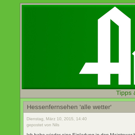
Tipps 
Hessenfernsehen 'alle wetter'
Dienstag, März 10, 2015, 14:40
gepostet von Nils