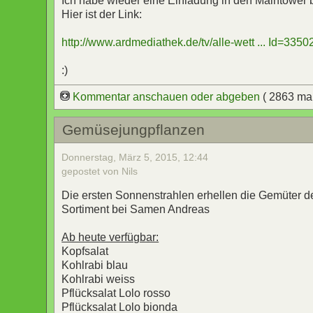
Ich habe wieder eine Einladung in den Maintowe
Hier ist der Link:
http://www.ardmediathek.de/tv/alle-wett ... Id=335
:)
Kommentar anschauen oder abgeben
( 2863 ma
Gemüsejungpflanzen
Donnerstag, März 5, 2015, 12:44
gepostet von Nils
Die ersten Sonnenstrahlen erhellen die Gemüter
Sortiment bei Samen Andreas
Ab heute verfügbar:
Kopfsalat
Kohlrabi blau
Kohlrabi weiss
Pflücksalat Lolo rosso
Pflücksalat Lolo bionda