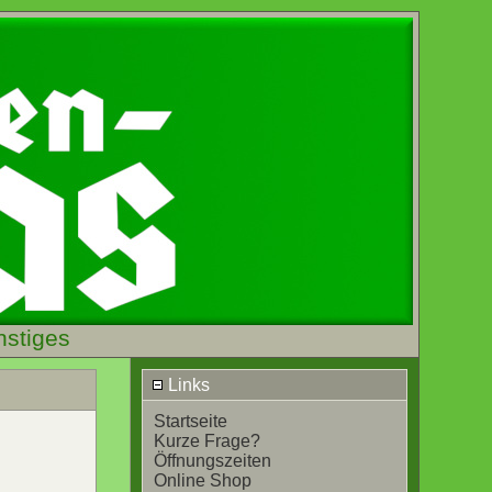
nstiges
Links
Startseite
Kurze Frage?
Öffnungszeiten
Online Shop