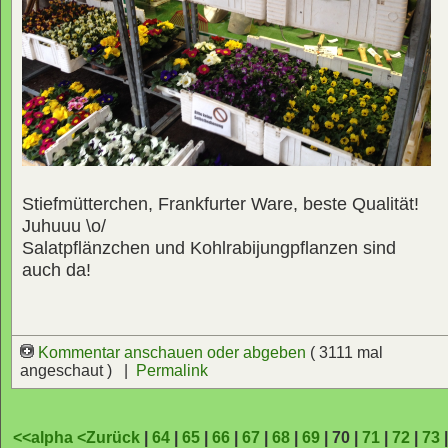
Stiefmütterchen, Frankfurter Ware, beste Qualität!
Juhuuu \o/
Salatpflänzchen und Kohlrabijungpflanzen sind
auch da!
Kommentar anschauen oder abgeben
( 3111 mal
angeschaut ) |
Permalink
<<alpha
<Zurück
|
64
|
65
|
66
|
67
|
68
|
69
| 70 |
71
|
72
|
73