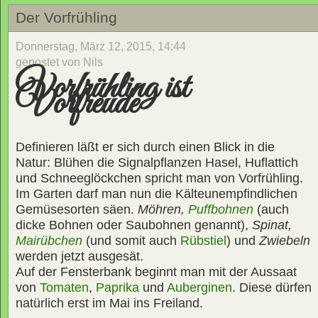
Der Vorfrühling
Donnerstag, März 12, 2015, 14:44
gepostet von Nils
Vorfrühling ist
Vorfreude
Definieren läßt er sich durch einen Blick in die
Natur: Blühen die Signalpflanzen Hasel, Huflattich
und Schneeglöckchen spricht man von Vorfrühling.
Im Garten darf man nun die Kälteunempfindlichen
Gemüsesorten säen.
Möhren,
Puffbohnen
(auch
dicke Bohnen oder Saubohnen genannt),
Spinat,
Mairübchen
(und somit auch
Rübstiel
) und
Zwiebeln
werden jetzt ausgesät.
Auf der Fensterbank beginnt man mit der Aussaat
von
Tomaten
,
Paprika
und
Auberginen
. Diese dürfen
natürlich erst im Mai ins Freiland.