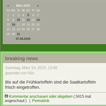
«
März 2015
»
So
Mo
Di
Mi
Do
Fr
Sa
1
2
3
4
5
6
7
8
9
10
11
12
13
14
15
16
17
18
19
20
21
22
23
24
25
26
27
28
29
30
31
07.08.2026
breaking news
Samstag, März 14, 2015, 12:06
gepostet von Nils
Bis auf die Frühkartoffeln sind die Saatkartoffeln
frisch eingetroffen.
Kommentar anschauen oder abgeben
( 3415 mal
angeschaut ) |
Permalink