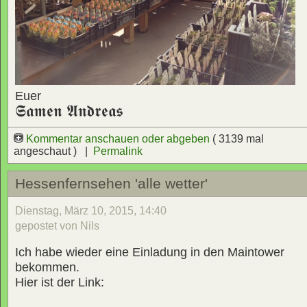
Euer
𝕾𝖆𝖒𝖊𝖓 𝕬𝖓𝖉𝖗𝖊𝖆𝖘
Kommentar anschauen oder abgeben
( 3139 mal
angeschaut ) |
Permalink
Hessenfernsehen 'alle wetter'
Dienstag, März 10, 2015, 14:40
gepostet von Nils
Ich habe wieder eine Einladung in den Maintower
bekommen.
Hier ist der Link: