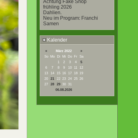
Achtung Fake Shop
frühling 2026
Dahlien.
Neu im Program: Franchi
Samen
Kalender
«
März 2022
»
So
Mo
Di
Mi
Do
Fr
Sa
1
2
3
4
5
6
7
8
9
10
11
12
13
14
15
16
17
18
19
20
21
22
23
24
25
26
27
28
29
30
31
06.08.2026