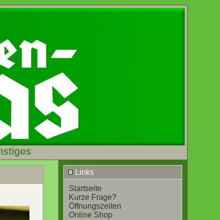
nstiges
Links
Startseite
Kurze Frage?
Öffnungszeiten
Online Shop