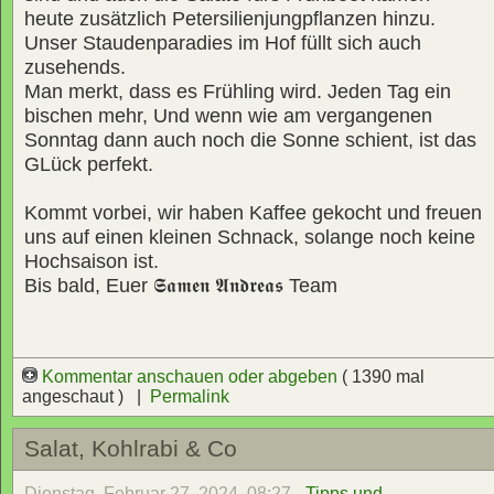
heute zusätzlich Petersilienjungpflanzen hinzu.
Unser Staudenparadies im Hof füllt sich auch
zusehends.
Man merkt, dass es Frühling wird. Jeden Tag ein
bischen mehr, Und wenn wie am vergangenen
Sonntag dann auch noch die Sonne schient, ist das
GLück perfekt.
Kommt vorbei, wir haben Kaffee gekocht und freuen
uns auf einen kleinen Schnack, solange noch keine
Hochsaison ist.
Bis bald, Euer
𝕾𝖆𝖒𝖊𝖓 𝕬𝖓𝖉𝖗𝖊𝖆𝖘
Team
Kommentar anschauen oder abgeben
( 1390 mal
angeschaut ) |
Permalink
Salat, Kohlrabi & Co
Dienstag, Februar 27, 2024, 08:27 -
Tipps und