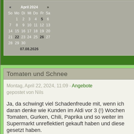
«
April 2024
»
So
Mo
Di
Mi
Do
Fr
Sa
1
2
3
4
5
6
7
8
9
10
11
12
13
14
15
16
17
18
19
20
21
22
23
24
25
26
27
28
29
30
07.08.2026
Tomaten und Schnee
Montag, April 22, 2024, 11:09 -
Angebote
gepostet von Nils
Ja, da schwingt viel Schadenfreude mit, wenn ich
daran denke wie Kunden im Aldi vor 3 (!) Wochen
Tomaten, Gurken, Chili, Paprika und so weiter im
Supermarkt unreflektiert gekauft haben und diese
gesetzt haben.