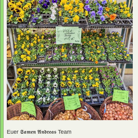
Euer
𝕾𝖆𝖒𝖊𝖓 𝕬𝖓𝖉𝖗𝖊𝖆𝖘
Team