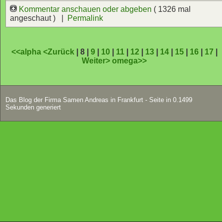
Kommentar anschauen oder abgeben
( 1326 mal
angeschaut ) |
Permalink
<<alpha
<Zurück
| 8 |
9
|
10
|
11
|
12
|
13
|
14
|
15
|
16
|
17
|
Weiter>
omega>>
Das Blog der Firma Samen Andreas in Frankfurt - Seite in 0.1499
Sekunden generiert