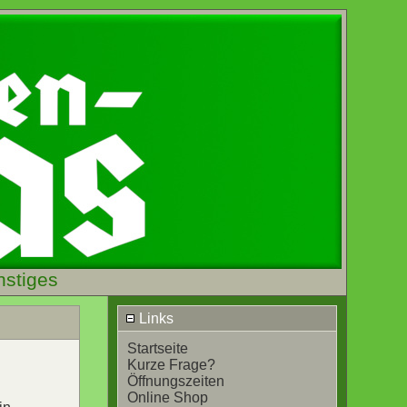
nstiges
Links
Startseite
Kurze Frage?
Öffnungszeiten
Online Shop