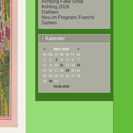
Achtung Fake Shop
frühling 2026
Dahlien.
Neu im Program: Franchi
Samen
Kalender
«
März 2026
»
So
Mo
Di
Mi
Do
Fr
Sa
1
2
3
4
5
6
7
8
9
10
11
12
13
14
15
16
17
18
19
20
21
22
23
24
25
26
27
28
29
30
31
09.08.2026