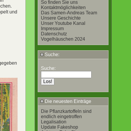
in
So finden Sie uns
dchen.
Kontaktmöglichkeiten
ppelt und
Das Samen-Andreas Team
Unsere Geschichte
Unser Youtube Kanal
Impressum
Datenschutz
Vogelhäuschen 2024
Suche:
sgegeben
Suche:
Die neuesten Einträge
Die Pflanzkartoffeln sind
endlich eingetroffen
Legalisation
Update Fakeshop