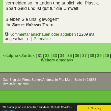
vermeiden so im Laden unglaublich viel Plastik.
Spart Geld und ist gut für die Umwelt!
Bleiben Sie uns "gewogen"
Ihr
𝕾𝖆𝖒𝖊𝖓 𝕬𝖓𝖉𝖗𝖊𝖆𝖘
Team
Kommentar anschauen oder abgeben
( 2209 mal
angeschaut ) |
Permalink
<<alpha
<Zurück
| 31 |
32
|
33
|
34
|
35
|
36
|
37
|
38
|
39
|
40
Weiter>
omega>>
Das Blog der Firma Samen Andreas in Frankfurt - Seite in 0.0835
Sekunden generiert
Wir essen gerne und benutzen auf dieser Website Cookies
-
In Ordnung
Mehr Infos