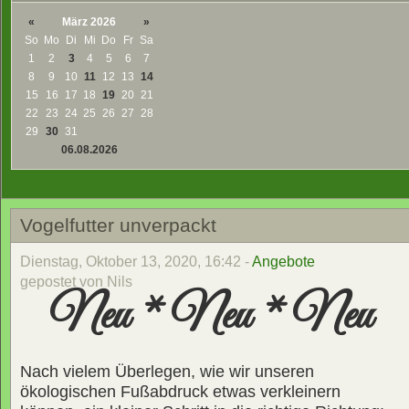
«
März 2026
»
So
Mo
Di
Mi
Do
Fr
Sa
1
2
3
4
5
6
7
8
9
10
11
12
13
14
15
16
17
18
19
20
21
22
23
24
25
26
27
28
29
30
31
06.08.2026
Vogelfutter unverpackt
Dienstag, Oktober 13, 2020, 16:42 -
Angebote
gepostet von Nils
Neu * Neu * Neu
Nach vielem Überlegen, wie wir unseren
ökologischen Fußabdruck etwas verkleinern