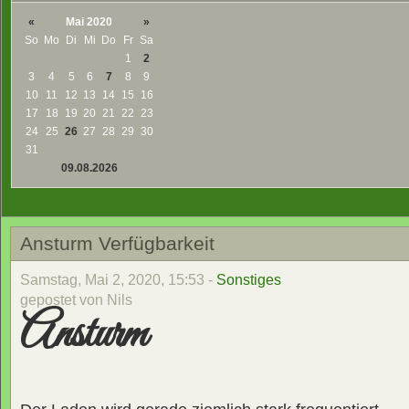
«
Mai 2020
»
So
Mo
Di
Mi
Do
Fr
Sa
1
2
3
4
5
6
7
8
9
10
11
12
13
14
15
16
17
18
19
20
21
22
23
24
25
26
27
28
29
30
31
09.08.2026
Ansturm Verfügbarkeit
Samstag, Mai 2, 2020, 15:53 -
Sonstiges
gepostet von Nils
Ansturm