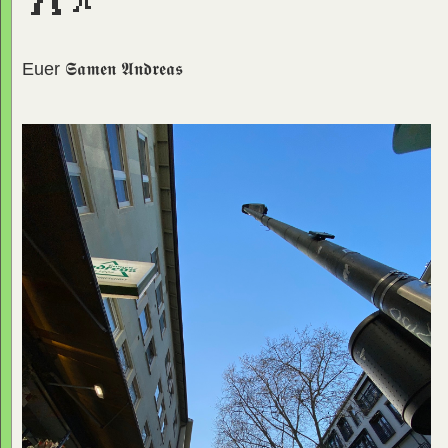
Euer
𝕾𝖆𝖒𝖊𝖓 𝕬𝖓𝖉𝖗𝖊𝖆𝖘