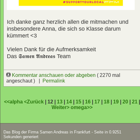
Ich danke ganz herzlich allen die mitmachen und
insbesondere Anna, die sich so Klasse darum
kümmert <3
Vielen Dank für die Aufmerksamkeit
Das
𝕾𝖆𝖒𝖊𝖓 𝕬𝖓𝖉𝖗𝖊𝖆𝖘
Team
Kommentar anschauen oder abgeben
( 2270 mal
angeschaut ) |
Permalink
<<alpha
<Zurück
| 12 |
13
|
14
|
15
|
16
|
17
|
18
|
19
|
20
|
21
Weiter>
omega>>
Das Blog der Firma Samen Andreas in Frankfurt - Seite in 0.9251
Sekunden generiert