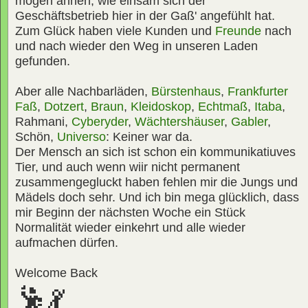
mögen ahnen, wie einsam sich der
Geschäftsbetrieb hier in der Gaß' angefühlt hat.
Zum Glück haben viele Kunden und
Freunde
nach
und nach wieder den Weg in unseren Laden
gefunden.
Aber alle Nachbarläden,
Bürstenhaus
,
Frankfurter
Faß
,
Dotzert
,
Braun
,
Kleidoskop
,
Echtmaß
,
Itaba
,
Rahmani,
Cyberyder
,
Wächtershäuser
,
Gabler
,
Schön,
Universo
: Keiner war da.
Der Mensch an sich ist schon ein kommunikatiuves
Tier, und auch wenn wiir nicht permanent
zusammengegluckt haben fehlen mir die Jungs und
Mädels doch sehr. Und ich bin mega glücklich, dass
mir Beginn der nächsten Woche ein Stück
Normalität wieder einkehrt und alle wieder
aufmachen dürfen.
Welcome Back
🕺💃