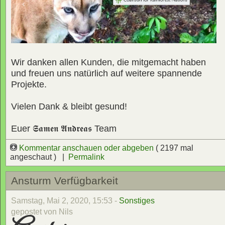
Wir danken allen Kunden, die mitgemacht haben
und freuen uns natürlich auf weitere spannende
Projekte.
Vielen Dank & bleibt gesund!
Euer
𝕾𝖆𝖒𝖊𝖓 𝕬𝖓𝖉𝖗𝖊𝖆𝖘
Team
Kommentar anschauen oder abgeben
( 2197 mal
angeschaut ) |
Permalink
Ansturm Verfügbarkeit
Samstag, Mai 2, 2020, 15:53 -
Sonstiges
gepostet von Nils