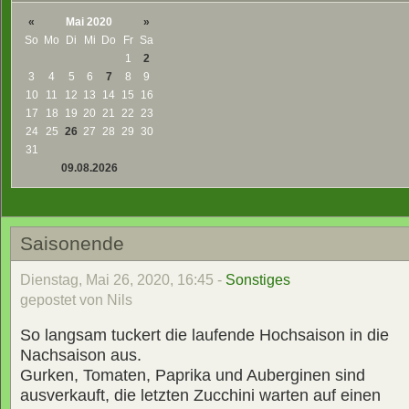
«
Mai 2020
»
So
Mo
Di
Mi
Do
Fr
Sa
1
2
3
4
5
6
7
8
9
10
11
12
13
14
15
16
17
18
19
20
21
22
23
24
25
26
27
28
29
30
31
09.08.2026
Saisonende
Dienstag, Mai 26, 2020, 16:45 -
Sonstiges
gepostet von Nils
So langsam tuckert die laufende Hochsaison in die
Nachsaison aus.
Gurken, Tomaten, Paprika und Auberginen sind
ausverkauft, die letzten Zucchini warten auf einen