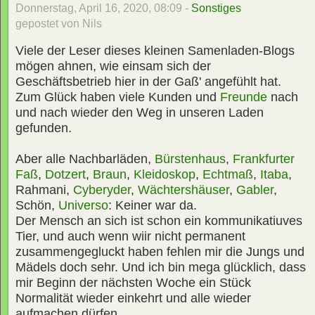
Donnerstag, April 16, 2020, 08:09 -
Sonstiges
gepostet von Nils
Viele der Leser dieses kleinen Samenladen-Blogs
mögen ahnen, wie einsam sich der
Geschäftsbetrieb hier in der Gaß' angefühlt hat.
Zum Glück haben viele Kunden und
Freunde
nach
und nach wieder den Weg in unseren Laden
gefunden.
Aber alle Nachbarläden,
Bürstenhaus
,
Frankfurter
Faß
,
Dotzert
,
Braun
,
Kleidoskop
,
Echtmaß
,
Itaba
,
Rahmani,
Cyberyder
,
Wächtershäuser
,
Gabler
,
Schön,
Universo
: Keiner war da.
Der Mensch an sich ist schon ein kommunikatiuves
Tier, und auch wenn wiir nicht permanent
zusammengegluckt haben fehlen mir die Jungs und
Mädels doch sehr. Und ich bin mega glücklich, dass
mir Beginn der nächsten Woche ein Stück
Normalität wieder einkehrt und alle wieder
aufmachen dürfen.