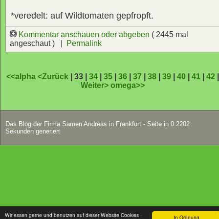
*veredelt: auf Wildtomaten gepfropft.
Kommentar anschauen oder abgeben
( 2445 mal
angeschaut ) |
Permalink
<<alpha
<Zurück
| 33 |
34
|
35
|
36
|
37
|
38
|
39
|
40
|
41
|
42
Weiter>
omega>>
Das Blog der Firma Samen Andreas in Frankfurt - Seite in 0.2202
Sekunden generiert
Wir essen gerne und benutzen auf dieser Website Cookies
-
In Ordnung