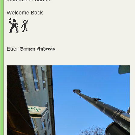
Welcome Back
🕺💃
Euer
𝕾𝖆𝖒𝖊𝖓 𝕬𝖓𝖉𝖗𝖊𝖆𝖘