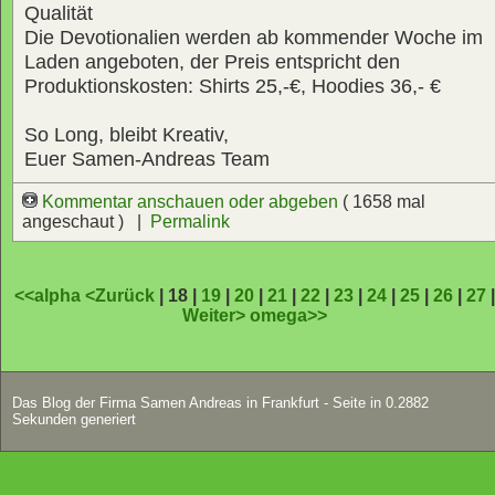
Qualität
Die Devotionalien werden ab kommender Woche im
Laden angeboten, der Preis entspricht den
Produktionskosten: Shirts 25,-€, Hoodies 36,- €
So Long, bleibt Kreativ,
Euer Samen-Andreas Team
Kommentar anschauen oder abgeben
( 1658 mal
angeschaut ) |
Permalink
<<alpha
<Zurück
| 18 |
19
|
20
|
21
|
22
|
23
|
24
|
25
|
26
|
27
Weiter>
omega>>
Das Blog der Firma Samen Andreas in Frankfurt - Seite in 0.2882
Sekunden generiert