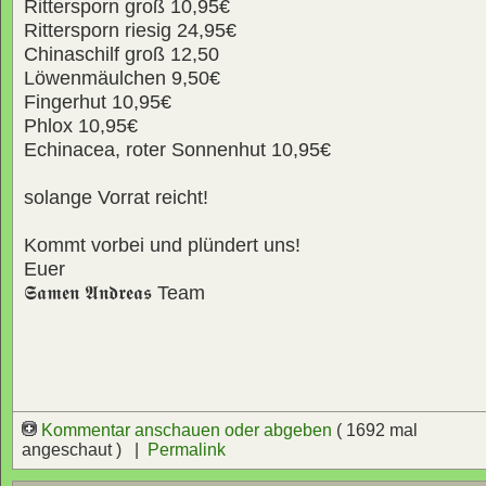
Rittersporn groß 10,95€
Rittersporn riesig 24,95€
Chinaschilf groß 12,50
Löwenmäulchen 9,50€
Fingerhut 10,95€
Phlox 10,95€
Echinacea, roter Sonnenhut 10,95€
solange Vorrat reicht!
Kommt vorbei und plündert uns!
Euer
𝕾𝖆𝖒𝖊𝖓 𝕬𝖓𝖉𝖗𝖊𝖆𝖘
Team
Kommentar anschauen oder abgeben
( 1692 mal
angeschaut ) |
Permalink