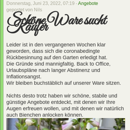
Donnerstag, Juni 23, 2022, 07:19 -
Angebote
gepostet von Nils
Schöne Ware sucht
Käufer
Leider ist in den vergangenen Wochen klar
geworden, dass sich die coronabedingte
Rückbesinnung auf den Garten erledigt hat.
Die Gründe sind mannigfaltig. Back to Office,
Urlaubspläne nach langer Abstinenz und
Inflationsangst.
Wir bleiben buchstäblich auf unserer Ware sitzen.
Nichts desto trotz haben wir schöne, stabile und
günstige Angebote entdeckt, mit denen wir Ihre
Augen erfreuen wollen, und mit denen wir natürlich
auch Bienchen anlocken können.