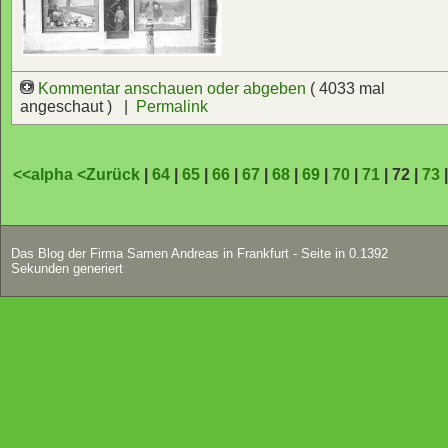
Kommentar anschauen oder abgeben
( 4033 mal
angeschaut ) |
Permalink
<<alpha
<Zurück
|
64
|
65
|
66
|
67
|
68
|
69
|
70
|
71
| 72 |
73
Das Blog der Firma Samen Andreas in Frankfurt - Seite in 0.1392
Sekunden generiert