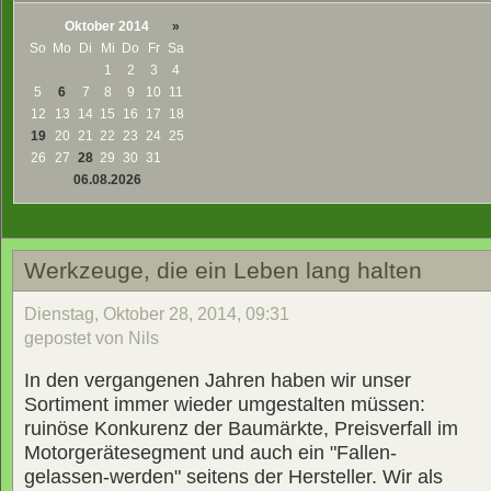
Oktober 2014
»
So
Mo
Di
Mi
Do
Fr
Sa
1
2
3
4
5
6
7
8
9
10
11
12
13
14
15
16
17
18
19
20
21
22
23
24
25
26
27
28
29
30
31
06.08.2026
Werkzeuge, die ein Leben lang halten
Dienstag, Oktober 28, 2014, 09:31
gepostet von Nils
In den vergangenen Jahren haben wir unser
Sortiment immer wieder umgestalten müssen:
ruinöse Konkurenz der Baumärkte, Preisverfall im
Motorgerätesegment und auch ein "Fallen-
gelassen-werden" seitens der Hersteller. Wir als