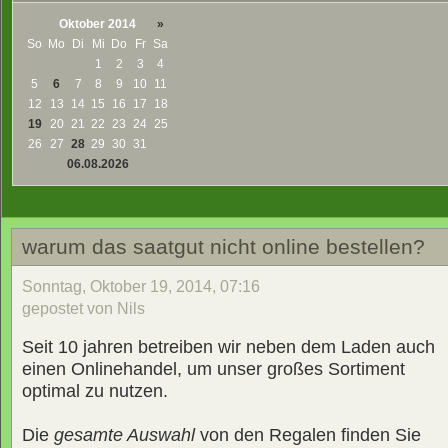
Oktober 2014
»
So
Mo
Di
Mi
Do
Fr
Sa
1
2
3
4
5
6
7
8
9
10
11
12
13
14
15
16
17
18
19
20
21
22
23
24
25
26
27
28
29
30
31
06.08.2026
warum das saatgut nicht online bestellen?
Sonntag, Oktober 19, 2014, 07:16
gepostet von Nils
Seit 10 jahren betreiben wir neben dem Laden auch
einen Onlinehandel, um unser großes Sortiment
optimal zu nutzen.
Die
gesamte Auswahl
von den Regalen finden Sie