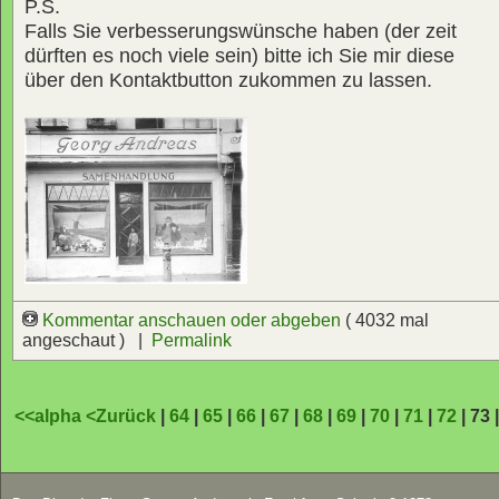
P.S.
Falls Sie verbesserungswünsche haben (der zeit
dürften es noch viele sein) bitte ich Sie mir diese
über den Kontaktbutton zukommen zu lassen.
Kommentar anschauen oder abgeben
( 4032 mal
angeschaut ) |
Permalink
<<alpha
<Zurück
|
64
|
65
|
66
|
67
|
68
|
69
|
70
|
71
|
72
| 73 