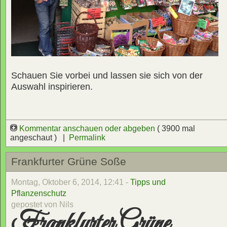
Schauen Sie vorbei und lassen sie sich von der
Auswahl inspirieren.
Kommentar anschauen oder abgeben
( 3900 mal
angeschaut ) |
Permalink
Frankfurter Grüne Soße
Montag, Oktober 6, 2014, 12:41 -
Tipps und
Pflanzenschutz
gepostet von Nils
Frankfurter Grüne