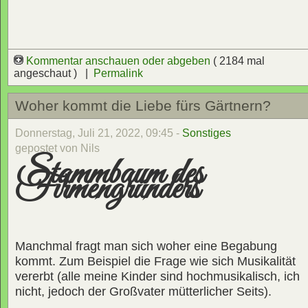
Kommentar anschauen oder abgeben
( 2184 mal
angeschaut ) |
Permalink
Woher kommt die Liebe fürs Gärtnern?
Donnerstag, Juli 21, 2022, 09:45 -
Sonstiges
gepostet von Nils
Stammbaum des
Firmengründers
Manchmal fragt man sich woher eine Begabung
kommt. Zum Beispiel die Frage wie sich Musikalität
vererbt (alle meine Kinder sind hochmusikalisch, ich
nicht, jedoch der Großvater mütterlicher Seits).