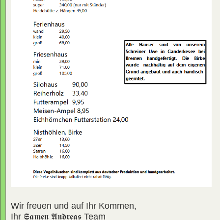
Wir freuen und auf Ihr Kommen,
Ihr
𝕾𝖆𝖒𝖊𝖓 𝕬𝖓𝖉𝖗𝖊𝖆𝖘
Team